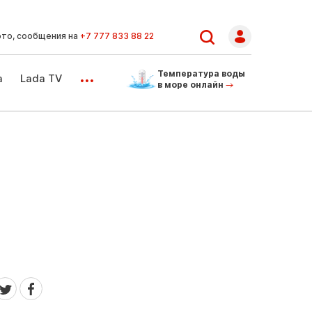
ото, сообщения на
+7 777 833 88 22
...
Температура воды
а
Lada TV
в море онлайн