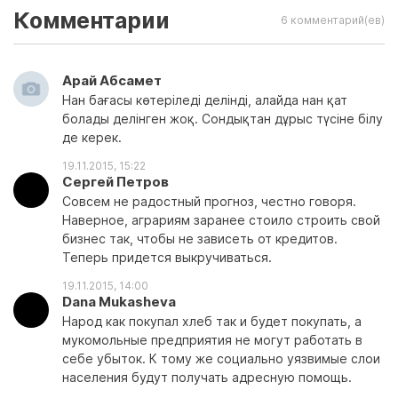
Комментарии
6 комментарий(ев)
Арай Абсамет
Нан бағасы көтеріледі делінді, алайда нан қат
болады делінген жоқ. Сондықтан дұрыс түсіне білу
де керек.
19.11.2015, 15:22
Сергей Петров
Совсем не радостный прогноз, честно говоря.
Наверное, аграриям заранее стоило строить свой
бизнес так, чтобы не зависеть от кредитов.
Теперь придется выкручиваться.
19.11.2015, 14:00
Dana Mukasheva
Народ как покупал хлеб так и будет покупать, а
мукомольные предприятия не могут работать в
себе убыток. К тому же социально уязвимые слои
населения будут получать адресную помощь.