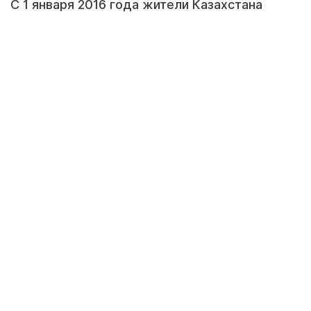
С 1 января 2016 года жители Казахстана
могут лишиться популярных российских
телеканалов на основании поправок, которые
вступят в силу с Нового года и изменят в том
числе статью №34 Закона "О
телерадиовещании", сообщает Qostanay.TV.