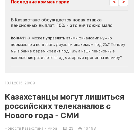
<
>
Последние комментарии
ия
В Казахстане обсуждается новая ставка
Иноп
пенсионных выплат: 10% - это ничтожно мало
журн
скры
kolu411 →
Может управлять этими финансами нужно
Apma
нормально а не давать друзьям-знакомым под 2%? Почему
прогн
мы в банке берем кредит под 18% а наши пенсионные
накопления раздаются под мизерные проценты по миру?
18.11.2015, 20:09
Казахстанцы могут лишиться
российских телеканалов с
Нового года - СМИ
Новости Казахстана и мира
23
16 198