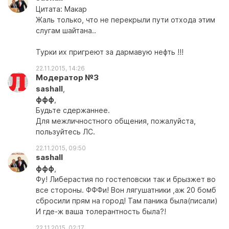
Цитата: Макар
Жаль только, что не перекрыли пути отхода этим
слугам шайтана..
Турки их пригреют за дармавую нефть !!!
22.11.2015, 14:26
Модератор №3
sashall
,
ффф
,
Будьте сдержаннее.
Для межличностного общения, пожалуйста,
пользуйтесь ЛС.
22.11.2015, 09:50
sashall
ффф
,
Фу! Либерастия по гостеповски так и брызжет во
все стороны. ФФФи! Вон лягушатники ,аж 20 бомб
сбросили прям на город! Там паника была(писали)
И где-ж ваша толерантность была?!
22.11.2015, 02:17