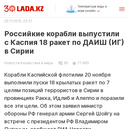
Температура воды в
море онлайн
20.11.2015, 23:27
Российкие корабли выпустили
с Каспия 18 ракет по ДАИШ (ИГ)
в Сирии
Новости Казахстана и мира
95
71 965
Корабли Каспийской флотилии 20 ноября
выполнили пуски 18 крылатых ракет по 7
целям позиций террористов в Сирии в
провинциях Ракка, Идлиб и Алеппо и поразили
все эти цели. Об этом заявил министр
обороны РФ генерал армии Сергей Шойгу на
встрече с президентом РФ Владимиром