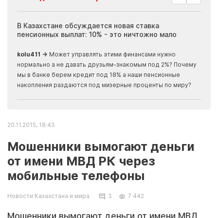
ия
В Казахстане обсуждается новая ставка
Иноп
пенсионных выплат: 10% - это ничтожно мало
журн
скры
kolu411 →
Может управлять этими финансами нужно
Apma
нормально а не давать друзьям-знакомым под 2%? Почему
прогн
мы в банке берем кредит под 18% а наши пенсионные
накопления раздаются под мизерные проценты по миру?
20.11.2015, 18:43
Мошенники вымогают деньги
от имени МВД РК через
мобильные телефоны
Новости Казахстана и мира
3
7 442
Мошенники вымогают деньги от имени МВД