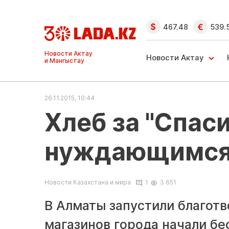
467.48
539.
Ақтау және
Манғыстау
Новости Актау
жаңалықтары
26.11.2015, 10:44
Хлеб за "Спас
нуждающимся
Новости Казахстана и мира
1
3 651
В Алматы запустили благотв
магазинов города начали бе