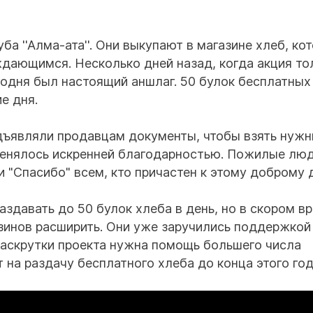
а ''Алма-ата''. Они выкупают в магазине хлеб, ко
дающимся. Несколько дней назад, когда акция то
годня был настоящий аншлаг. 50 булок бесплатных
е дня.
дъявляли продавцам документы, чтобы взять нуж
менялось искренней благодарностью. Пожилые люд
и "Спасибо" всем, кто причастен к этому доброму 
здавать до 50 булок хлеба в день, но в скором в
зинов расширить. Они уже заручились поддержкой
раскрутки проекта нужна помощь большего числа
 на раздачу бесплатного хлеба до конца этого год