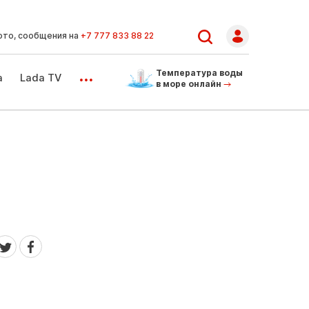
ото, сообщения на
+7 777 833 88 22
...
Температура воды
а
Lada TV
в море онлайн