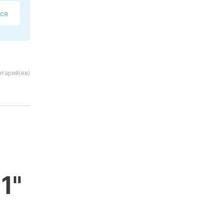
ся
тарий(ев)
1"