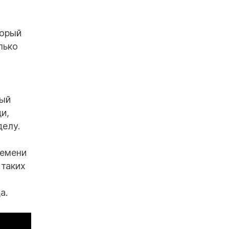
торый
лько
ный
и,
делу.
ремени
 таких
а.