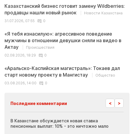
Казахстанский бизнес готовит замену Wildberries:
продавцы нашли новый рынок
Новости Казахстана
31.07.2026, 07:55
0
«Я тебя изнасилую»: агрессивное поведение
мужчины в отношении девушки сняли на видео в
Актау
Происшествия
02.08.2026, 18:29
0
«Аральско-Каспийская магистраль»: Токаев дал
старт новому проекту в Мангистау
Общество
03.08.2026, 14:00
0
<
>
Последние комментарии
ия
В Казахстане обсуждается новая ставка
Иноп
пенсионных выплат: 10% - это ничтожно мало
журн
скры