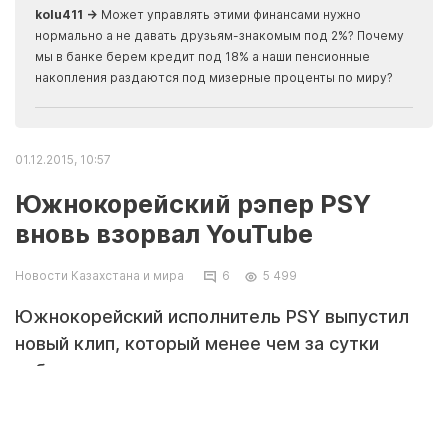
kolu411 →
Может управлять этими финансами нужно
Apma
нормально а не давать друзьям-знакомым под 2%? Почему
прогн
мы в банке берем кредит под 18% а наши пенсионные
накопления раздаются под мизерные проценты по миру?
01.12.2015, 10:57
Южнокорейский рэпер PSY
вновь взорвал YouTube
Новости Казахстана и мира
6
5 499
Южнокорейский исполнитель PSY выпустил
новый клип, который менее чем за сутки
набрал полтора миллиона просмотров в
YouTube.