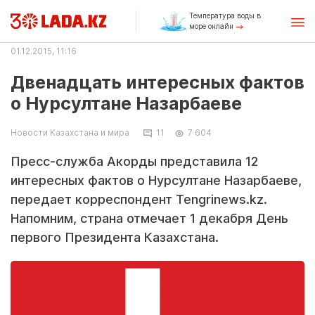
Температура воды в
море онлайн
01.12.2015, 11:16
Двенадцать интересных фактов
о Нурсултане Назарбаеве
Новости Казахстана и мира
11
7 604
Пресс-служба Акорды представила 12
интересных фактов о Нурсултане Назарбаеве,
передает корреспондент Tengrinews.kz.
Напомним, страна отмечает 1 декабря День
первого Президента Казахстана.