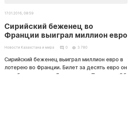
17.01.2016, 08:59
Сирийский беженец во
Франции выиграл миллион евро
Новости Казахстана и мира
0
3 780
Сирийский беженец выиграл миллион евро в
лотерею во Франции. Билет за десять евро он
приобрел в городе Баньоле под Парижем. Об
этом пишет The Local.