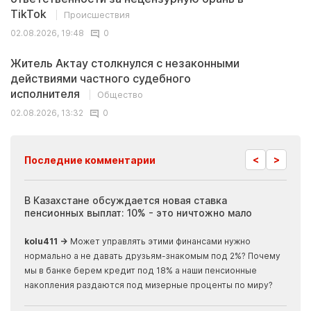
TikTok
Происшествия
02.08.2026, 19:48
0
Житель Актау столкнулся с незаконными
действиями частного судебного
исполнителя
Общество
02.08.2026, 13:32
0
<
>
Последние комментарии
ия
В Казахстане обсуждается новая ставка
Иноп
пенсионных выплат: 10% - это ничтожно мало
журн
скры
kolu411 →
Может управлять этими финансами нужно
Apma
нормально а не давать друзьям-знакомым под 2%? Почему
прогн
мы в банке берем кредит под 18% а наши пенсионные
накопления раздаются под мизерные проценты по миру?