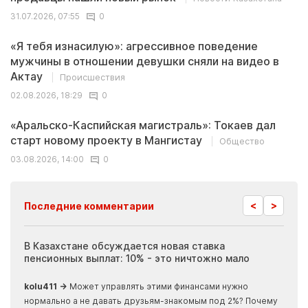
31.07.2026, 07:55
0
«Я тебя изнасилую»: агрессивное поведение
мужчины в отношении девушки сняли на видео в
Актау
Происшествия
02.08.2026, 18:29
0
«Аральско-Каспийская магистраль»: Токаев дал
старт новому проекту в Мангистау
Общество
03.08.2026, 14:00
0
<
>
Последние комментарии
ия
В Казахстане обсуждается новая ставка
Иноп
пенсионных выплат: 10% - это ничтожно мало
журн
скры
kolu411 →
Может управлять этими финансами нужно
Apma
нормально а не давать друзьям-знакомым под 2%? Почему