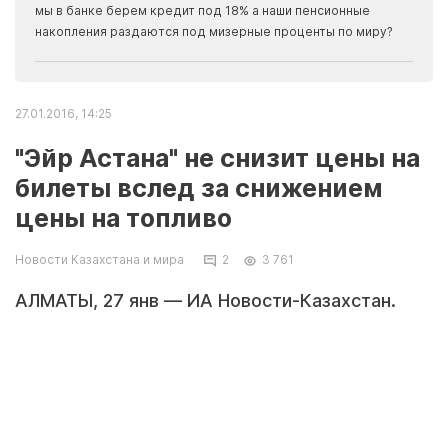
прогн
мы в банке берем кредит под 18% а наши пенсионные
накопления раздаются под мизерные проценты по миру?
27.01.2016, 14:25
"Эйр Астана" не снизит цены на
билеты вслед за снижением
цены на топливо
Новости Казахстана и мира
2
3 761
АЛМАТЫ, 27 янв — ИА Новости-Казахстан.
Существенное снижение стоимости
авиационного топлива не приведет к
автоматическому снижению цен на
авиабилеты авиакомпании "Эйр Астана", так
как компания после девальвации столкнулась