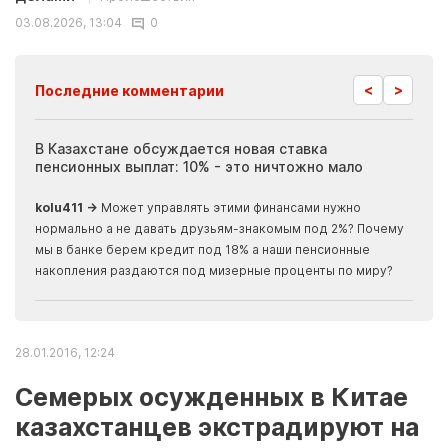
03.08.2026, 13:04
0
<
>
Последние комментарии
ия
В Казахстане обсуждается новая ставка
Иноп
пенсионных выплат: 10% - это ничтожно мало
журн
скры
kolu411 →
Может управлять этими финансами нужно
Apma
нормально а не давать друзьям-знакомым под 2%? Почему
прогн
мы в банке берем кредит под 18% а наши пенсионные
накопления раздаются под мизерные проценты по миру?
28.01.2016, 12:24
Семерых осужденных в Китае
казахстанцев экстрадируют на