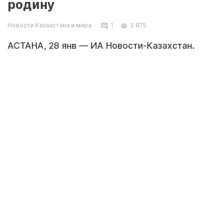
родину
Новости Казахстана и мира
1
3 875
АСТАНА, 28 янв — ИА Новости-Казахстан.
Семеро граждан Казахстана, осужденные в
Китае, будут переведены на родину в начале
февраля для дальнейшего отбытия наказания,
сообщил первый заместитель генерального
прокурора Иоган Меркель.