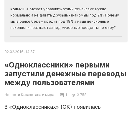
скры
kolu411 →
Может управлять этими финансами нужно
Apma
нормально а не давать друзьям-знакомым под 2%? Почему
прогн
мы в банке берем кредит под 18% а наши пенсионные
накопления раздаются под мизерные проценты по миру?
02.02.2016, 14:37
«Одноклассники» первыми
запустили денежные переводы
между пользователями
Новости Казахстана и мира
1
3 758
В «Одноклассниках» (ОК) появилась
возможность совершать денежные
переводы. Об этом «Ленте.ру» рассказали в
компании. Таким образом соцсеть стала