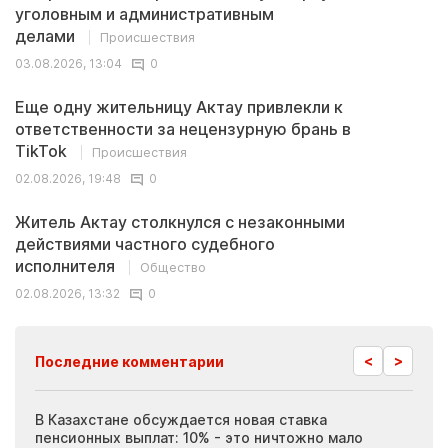
уголовным и административным
делами
Происшествия
03.08.2026, 13:04
0
Еще одну жительницу Актау привлекли к
ответственности за нецензурную брань в
TikTok
Происшествия
02.08.2026, 19:48
0
Житель Актау столкнулся с незаконными
действиями частного судебного
исполнителя
Общество
02.08.2026, 13:32
0
<
>
Последние комментарии
ия
В Казахстане обсуждается новая ставка
Иноп
пенсионных выплат: 10% - это ничтожно мало
журн