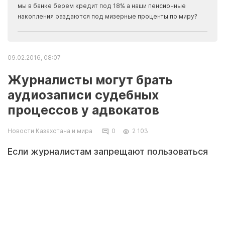
прогн
мы в банке берем кредит под 18% а наши пенсионные
накопления раздаются под мизерные проценты по миру?
09.02.2016, 08:07
Журналисты могут брать
аудиозаписи судебных
процессов у адвокатов
Новости Казахстана и мира
0
2 103
Если журналистам запрещают пользоваться
звукозаписывающей техникой в зале
заседания, они могут взять ее у
заинтересованных адвокатов. Закон
передавать записи не запрещает.