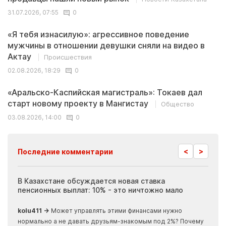
31.07.2026, 07:55
0
«Я тебя изнасилую»: агрессивное поведение
мужчины в отношении девушки сняли на видео в
Актау
Происшествия
02.08.2026, 18:29
0
«Аральско-Каспийская магистраль»: Токаев дал
старт новому проекту в Мангистау
Общество
03.08.2026, 14:00
0
<
>
Последние комментарии
ия
В Казахстане обсуждается новая ставка
Иноп
пенсионных выплат: 10% - это ничтожно мало
журн
скры
kolu411 →
Может управлять этими финансами нужно
Apma
нормально а не давать друзьям-знакомым под 2%? Почему