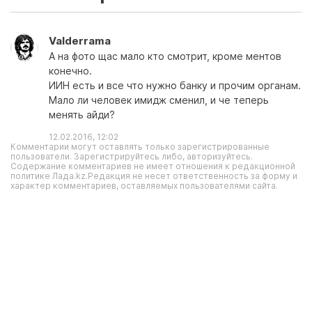
Valderrama
А на фото щас мало кто смотрит, кроме ментов
конечно.
ИИН есть и все что нужно банку и прочим органам.
Мало ли человек имидж сменил, и че теперь
менять айди?
12.02.2016, 12:02
Комментарии могут оставлять только зарегистрированные
пользователи. Зарегистрируйтесь либо, авторизуйтесь.
Содержание комментариев не имеет отношения к редакционной
политике Лада.kz.Редакция не несет ответственность за форму и
характер комментариев, оставляемых пользователями сайта.