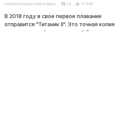
Новости Казахстана и мира
13
21 048
В 2018 году в свое первое плавание
отправится "Титаник II". Это точная копия
океанского лайнера, который был построен в
1912 году и затонул во время первого
путешествия, столкнувшись с айсбергом,
передает Today.kz со ссылкой на Lenta.ru.