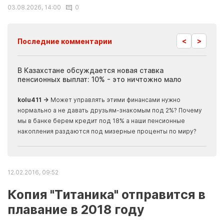
03.08.2026, 14:00
0
<
>
Последние комментарии
ия
В Казахстане обсуждается новая ставка
Иноп
пенсионных выплат: 10% - это ничтожно мало
журн
скры
kolu411 →
Может управлять этими финансами нужно
Apma
нормально а не давать друзьям-знакомым под 2%? Почему
прогн
мы в банке берем кредит под 18% а наши пенсионные
накопления раздаются под мизерные проценты по миру?
12.02.2016, 09:52
Копия "Титаника" отправится в
плавание в 2018 году