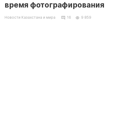
время фотографирования
Новости Казахстана и мира
16
9 859
Олимпийский чемпион из Якутии Павел
Пинигин не пожелал быть в одном кадре
вместе с казахстанцем, сообщает
News.ykt.ru.