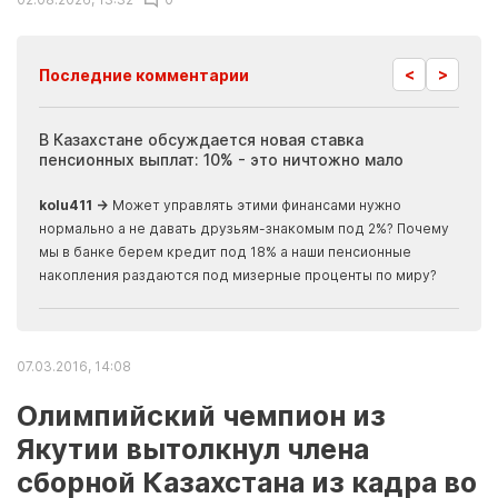
<
>
Последние комментарии
ия
В Казахстане обсуждается новая ставка
Иноп
пенсионных выплат: 10% - это ничтожно мало
журн
скры
kolu411 →
Может управлять этими финансами нужно
Apma
нормально а не давать друзьям-знакомым под 2%? Почему
прогн
мы в банке берем кредит под 18% а наши пенсионные
накопления раздаются под мизерные проценты по миру?
07.03.2016, 14:08
Олимпийский чемпион из
Якутии вытолкнул члена
сборной Казахстана из кадра во