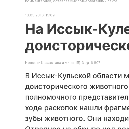
комментариев, оставляемых пользователями сайта.
13.03.2016, 15:09
На Иссык-Кул
доисторическ
Новости Казахстана и мира
3
6 807
В Иссык-Кульской области 
доисторического животного
полномочного представителя
ходе раскопок нашли фрагме
зубы животного. Они находи