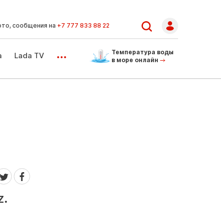
ото, сообщения на
+7 777 833 88 22
...
Температура воды
а
Lada TV
в море онлайн
z.