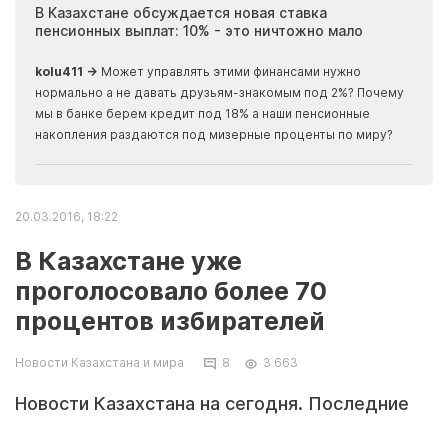
ия
В Казахстане обсуждается новая ставка
Иноп
пенсионных выплат: 10% - это ничтожно мало
журн
скры
kolu411 →
Может управлять этими финансами нужно
Apma
нормально а не давать друзьям-знакомым под 2%? Почему
прогн
мы в банке берем кредит под 18% а наши пенсионные
накопления раздаются под мизерные проценты по миру?
20.03.2016, 18:22
В Казахстане уже
проголосовало более 70
процентов избирателей
Новости Казахстана и мира
8
3 663
Новости Казахстана на сегодня. Последние
свежие новости. KZ