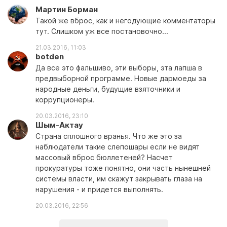
Мартин Борман
Такой же вброс, как и негодующие комментаторы
тут. Слишком уж все постановочно...
21.03.2016, 11:03
botden
Да все это фальшиво, эти выборы, эта лапша в
предвыборной программе. Новые дармоеды за
народные деньги, будущие взяточники и
коррупционеры.
20.03.2016, 23:10
Шым-Актау
Страна сплошного вранья. Что же это за
наблюдатели такие слепошары если не видят
массовый вброс бюллетеней? Насчет
прокуратуры тоже понятно, они часть нынешней
системы власти, им скажут закрывать глаза на
нарушения - и придется выполнять.
20.03.2016, 22:56