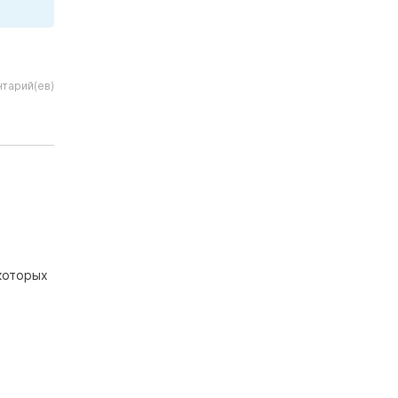
тарий(ев)
которых