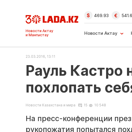
469.93
541.
Ақтау және
Манғыстау
Новости Актау
жаңалықтары
23.03.2016, 13:11
Рауль Кастро 
похлопать себ
Новости Казахстана и мира
15
10 548
На пресс-конференции през
рукопожатия попытался похл