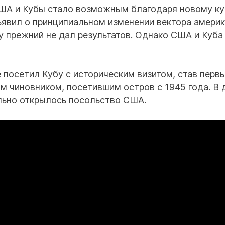
ША и Кубы стало возможным благодаря новому ку
ъявил о принципиальном изменении вектора амери
у прежний не дал результатов. Однако США и Куба
 посетил Кубу с историческим визитом, став перв
 чиновником, посетившим остров с 1945 года. В 
льно открылось посольство США.