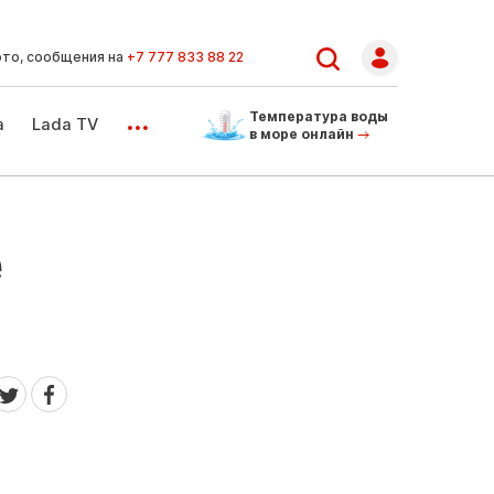
ото, сообщения на
+7 777 833 88 22
...
Температура воды
а
Lada TV
в море онлайн
е