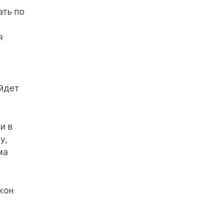
ать по
я
ойдет
и в
у,
ма
жон