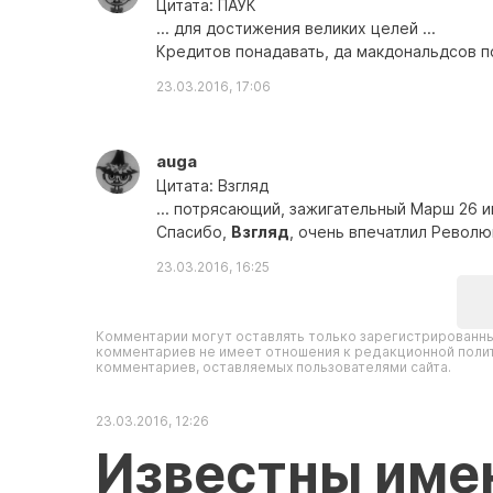
Цитата: ПАУК
... для достижения великих целей ...
Кредитов понадавать, да макдональдсов по
23.03.2016, 17:06
auga
Цитата: Взгляд
... потрясающий, зажигательный Марш 26 
Спасибо,
Взгляд
, очень впечатлил Револю
23.03.2016, 16:25
Комментарии могут оставлять только зарегистрированны
комментариев не имеет отношения к редакционной полит
комментариев, оставляемых пользователями сайта.
23.03.2016, 12:26
Известны име