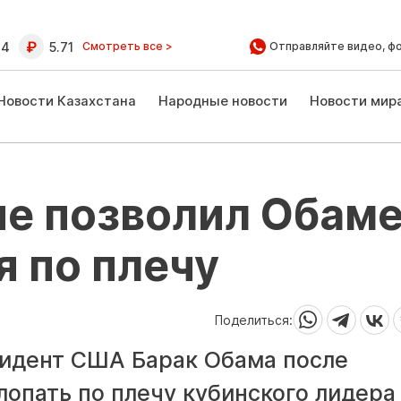
64
5.71
Смотреть все >
Отправляйте видео, ф
Новости Казахстана
Народные новости
Новости мир
не позволил Обам
я по плечу
Поделиться:
идент США Барак Обама после
опать по плечу кубинского лидера