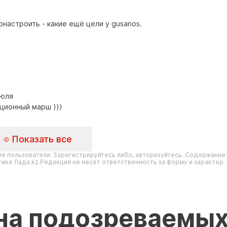
настроить - какие ещё цели у gusanos.
июля
ционный марш )))
Показать все
е пользователи. Зарегистрируйтесь либо, авторизуйтесь. Содержание
ике Лада.kz.Редакция не несет ответственность за форму и характер
на подозреваемых