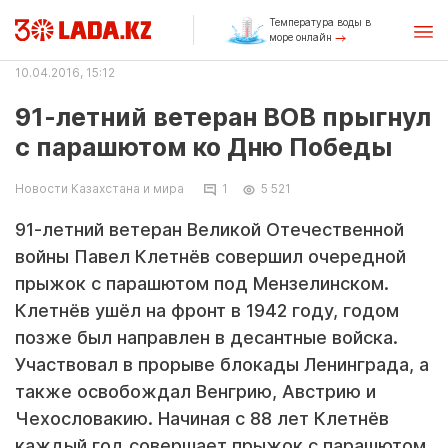
Температура воды в
море онлайн
10.04.2016, 15:12
91-летний ветеран ВОВ прыгнул
с парашютом ко Дню Победы
Новости Казахстана и мира
1
5 521
91-летний ветеран Великой Отечественной
войны Павел Клетнёв совершил очередной
прыжок с парашютом под Мензелинском.
Клетнёв ушёл на фронт в 1942 году, годом
позже был направлен в десантные войска.
Участвовал в прорыве блокады Ленинграда, а
также освобождал Венгрию, Австрию и
Чехословакию. Начиная с 88 лет Клетнёв
каждый год совершает прыжок с парашютом