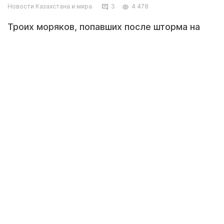
Новости Казахстана и мира
3
4 478
Троих моряков, попавших после шторма на
необитаемый остров в Тихом океане, спасли
благодаря надписи, которую они выложили
пальмовыми листьями на берегу. Об этом
сообщает гавайское отделение Береговой
охраны США на своей странице в Facebook.
Моряки отправились в трехчасовое плавание
на небольшой лодке вечером 4 апреля. Через
некоторое время после отплытия начался
шторм и лодка перевернулась. Моряки ночью
проплыли две мили до ближайшего острова,
который оказался необитаемым.
На острове они выложили на песке