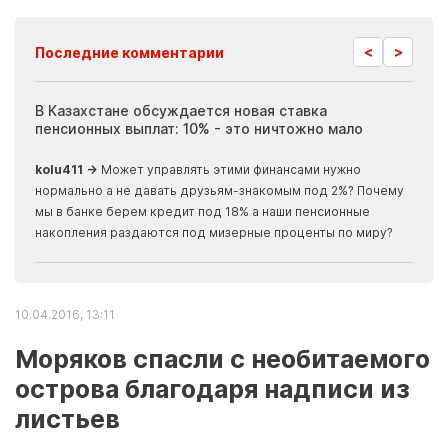
<
>
Последние комментарии
ия
В Казахстане обсуждается новая ставка
Иноп
пенсионных выплат: 10% - это ничтожно мало
журн
скры
kolu411 →
Может управлять этими финансами нужно
Apma
нормально а не давать друзьям-знакомым под 2%? Почему
прогн
мы в банке берем кредит под 18% а наши пенсионные
накопления раздаются под мизерные проценты по миру?
10.04.2016, 13:11
Моряков спасли с необитаемого
острова благодаря надписи из
листьев