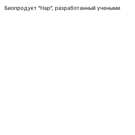
Биопродукт "Нар", разработанный учеными
Назарбаев Университета и названный
"элексиром молодости", в массовое
производство выйдет этой осенью. Об этом
рассказал директор National Laboratory
Astana Жаксыбай Жумадилов, передает
Kazpravda.kz со ссылкой на телеканал 24.kz.