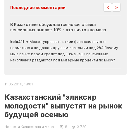
<
>
Последние комментарии
ия
В Казахстане обсуждается новая ставка
Иноп
пенсионных выплат: 10% - это ничтожно мало
журн
скры
kolu411 →
Может управлять этими финансами нужно
Apma
нормально а не давать друзьям-знакомым под 2%? Почему
прогн
мы в банке берем кредит под 18% а наши пенсионные
накопления раздаются под мизерные проценты по миру?
11.05.2016, 18:01
Казахстанский "эликсир
молодости" выпустят на рынок
будущей осенью
Новости Казахстана и мира
8
3 720