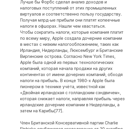
Лучше бы Форбс сделал анализ доходов и
налоговых поступлений от этих промышленных
виртуалов и соответственно пользу государству.
Получая млрд-ые прибыли они платят копеечные
налоги в офшорах. Нашли чем хвастаться.
Чтобы сократить налоги, которые компания платит
по всему миру, Apple создала дочерние компании
в местах с низким налогообложением, таких как
Ирландия, Нидерланды, Люксембург и Британские
Виргинские острова. Согласно New York Times,
Apple была одной из первых технологических
компаний, которая начала продажи на других
континентах от имени дочерних компаний, обходя
налоги на прибыль. В конце 1980-х Apple была
пионером в технике учёта, известной как
«Двойная ирландская с голландским сэндвичем»,
которая снижает налоги, направляя прибыль через
ирландские дочерние компании в Нидерланды, а
затем на Карибы[77].
Член Британской Консервативной партии Charlie
Elphicke опубликовал исследование от 30 октября