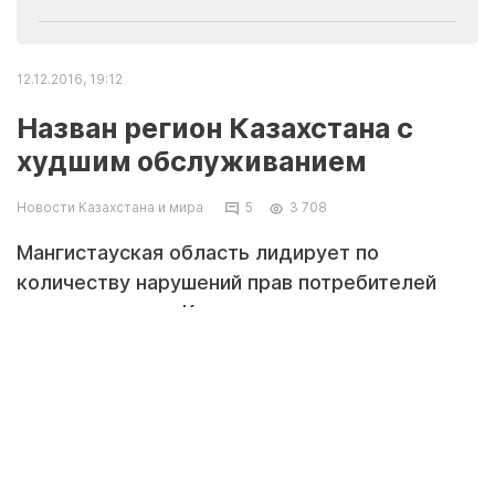
12.12.2016, 19:12
Назван регион Казахстана с
худшим обслуживанием
Новости Казахстана и мира
5
3 708
Мангистауская область лидирует по
количеству нарушений прав потребителей
товаров и услуг. К таким результатам пришли
исследователи Казахстанского фонда защиты
прав потребителей, передает Tengrinews.kz.
Казахстанский фонд защиты прав
потребителей провел социологическое
исследование для определения проблем и