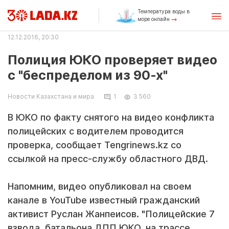
Температура воды в
море онлайн
12.12.2016, 20:30
Полиция ЮКО проверяет видео
с "беспределом из 90-х"
Новости Казахстана и мира
1
3 560
В ЮКО по факту снятого на видео конфликта
полицейских с водителем проводится
проверка, сообщает Tengrinews.kz со
ссылкой на пресс-службу областного ДВД.
Напомним, видео опубликовал на своем
канале в YouTube известный гражданский
активист Руслан Жанпеисов. "Полицейские 7
взвода, батальона ДПП ЮКО, на трассе