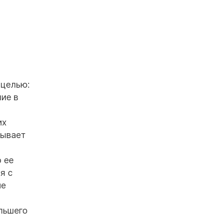
 целью:
ие в
их
тывает
 ее
я с
ие
льшего