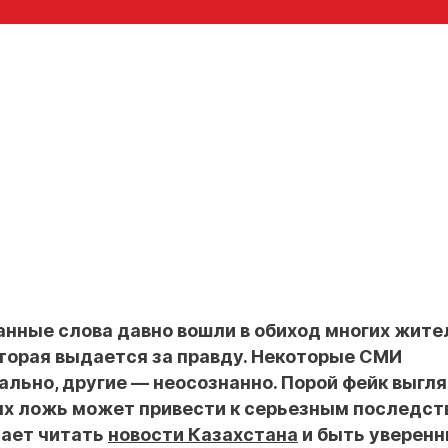
анные слова давно вошли в обиход многих жите
торая выдается за правду. Некоторые СМИ
льно, другие — неосознанно. Порой фейк выгл
аях ложь может привести к серьезным последст
лает читать
новости Казахстана
и быть уверенн