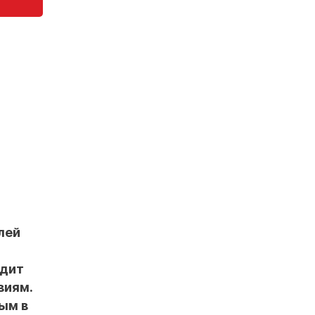
лей
ядит
виям.
ым в