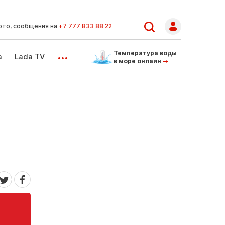
ото, сообщения на
+7 777 833 88 22
...
Температура воды
а
Lada TV
в море онлайн