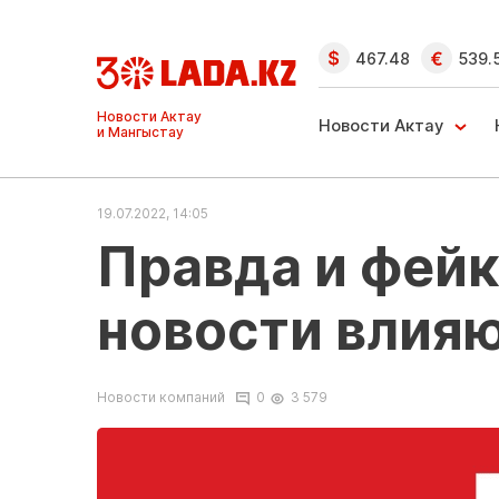
467.48
539.
Ақтау және
Манғыстау
Новости Актау
жаңалықтары
19.07.2022, 14:05
Правда и фейк
новости влия
Новости компаний
0
3 579