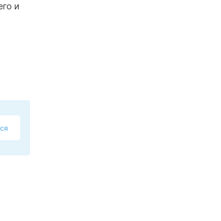
его и
ся