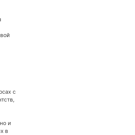
я
твой
рсах с
тств,
но и
х в