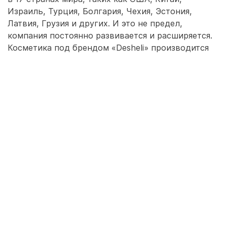
Израиль, Турция, Болгария, Чехия, Эстония,
Латвия, Грузия и других. И это не предел,
компания постоянно развивается и расширяется.
Косметика под брендом «Desheli» производится
на основе природных и инновационных
компонентов на крупнейших заводах Израиля:
Hlavin Industries и E.L.Erman Cosmetic
Manufacturing Ltd.
Средства бережно ухаживают за кожей и
волосами, помогают бороться с дефектами и
устранять причины многих распространенных
проблем. А их немало – сказываются стрессы,
неправильное питание, напряженный график