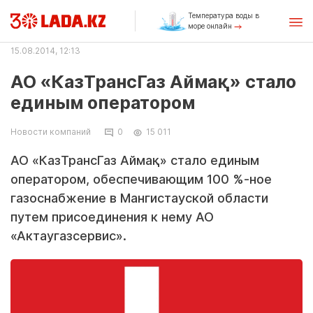
Температура воды в
море онлайн
15.08.2014, 12:13
АО «КазТрансГаз Аймақ» стало
единым оператором
Новости компаний
0
15 011
АО «КазТрансГаз Аймақ» стало единым
оператором, обеспечивающим 100 %-ное
газоснабжение в Мангистауской области
путем присоединения к нему АО
«Актаугазсервис».