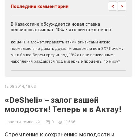
<
>
Последние комментарии
ия
В Казахстане обсуждается новая ставка
Иноп
пенсионных выплат: 10% - это ничтожно мало
журн
скры
kolu411 →
Может управлять этими финансами нужно
Apma
нормально а не давать друзьям-знакомым под 2%? Почему
прогн
мы в банке берем кредит под 18% а наши пенсионные
накопления раздаются под мизерные проценты по миру?
12.08.2014, 18:03
«DeSheli» – залог вашей
молодости! Теперь и в Актау!
Новости компаний
0
11 566
Стремление к сохранению молодости и