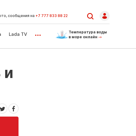
ото, сообщения на
+7 777 833 88 22
...
Температура воды
а
Lada TV
в море онлайн
 и