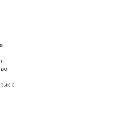
а
ет
тво.
язык с