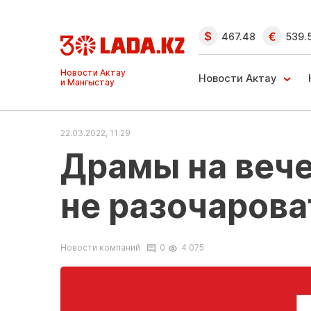
467.48
539.
Ақтау және
Манғыстау
Новости Актау
жаңалықтары
22.03.2022, 11:29
Драмы на вече
не разочарова
Новости компаний
0
4 075