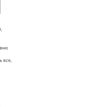
,
т
евню
ь все,