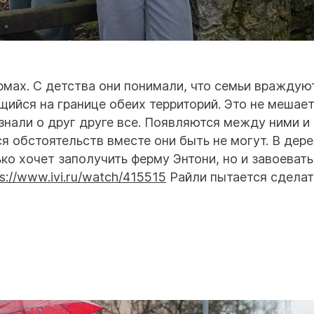
рмах. С детства они понимали, что семьи враждуют
щийся на границе обеих территорий. Это не мешае
нали о друг друге все. Появляются между ними и
я обстоятельств вместе они быть не могут. В дер
ко хочет заполучить ферму Энтони, но и завоевать
ps://www.ivi.ru/watch/415515
Райли пытается сделат