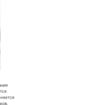
ания
тся
жняется
ков.