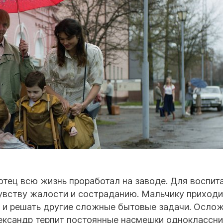
отец всю жизнь проработал на заводе. Для воспит
чувству жалости и состраданию. Мальчику приходи
я и решать другие сложные бытовые задачи. Осло
лександр терпит постоянные насмешки одноклассни