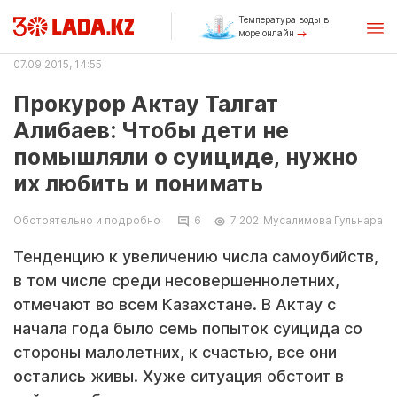
Температура воды в
море онлайн
07.09.2015, 14:55
Прокурор Актау Талгат
Алибаев: Чтобы дети не
помышляли о суициде, нужно
их любить и понимать
Обстоятельно и подробно
6
7 202
Мусалимова Гульнара
Тенденцию к увеличению числа самоубийств,
в том числе среди несовершеннолетних,
отмечают во всем Казахстане. В Актау с
начала года было семь попыток суицида со
стороны малолетних, к счастью, все они
остались живы. Хуже ситуация обстоит в