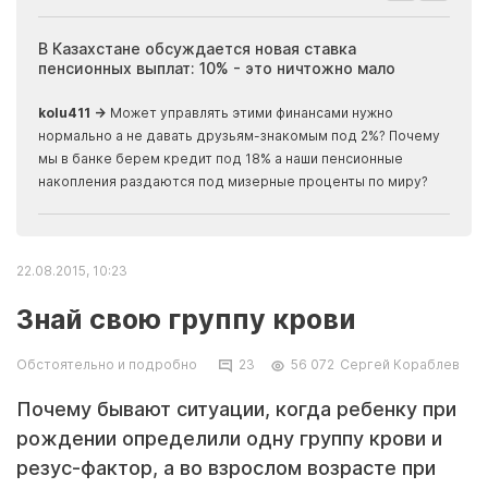
ия
В Казахстане обсуждается новая ставка
Иноп
пенсионных выплат: 10% - это ничтожно мало
журн
скры
kolu411 →
Может управлять этими финансами нужно
Apma
нормально а не давать друзьям-знакомым под 2%? Почему
прогн
мы в банке берем кредит под 18% а наши пенсионные
накопления раздаются под мизерные проценты по миру?
22.08.2015, 10:23
Знай свою группу крови
Обстоятельно и подробно
23
56 072
Сергей Кораблев
Почему бывают ситуации, когда ребенку при
рождении определили одну группу крови и
резус-фактор, а во взрослом возрасте при