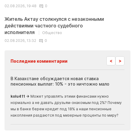
02.08.2026, 19:48
0
Житель Актау столкнулся с незаконными
действиями частного судебного
исполнителя
Общество
02.08.2026, 13:32
0
<
>
Последние комментарии
ия
В Казахстане обсуждается новая ставка
Иноп
пенсионных выплат: 10% - это ничтожно мало
журн
скры
kolu411 →
Может управлять этими финансами нужно
Apma
нормально а не давать друзьям-знакомым под 2%? Почему
прогн
мы в банке берем кредит под 18% а наши пенсионные
накопления раздаются под мизерные проценты по миру?