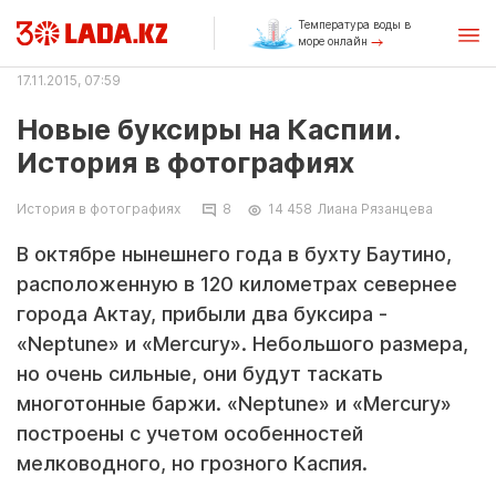
Температура воды в
море онлайн
17.11.2015, 07:59
Новые буксиры на Каспии.
История в фотографиях
История в фотографиях
8
14 458
Лиана Рязанцева
В октябре нынешнего года в бухту Баутино,
расположенную в 120 километрах севернее
города Актау, прибыли два буксира -
«Neptune» и «Mercury». Небольшого размера,
но очень сильные, они будут таскать
многотонные баржи. «Neptune» и «Mercury»
построены с учетом особенностей
мелководного, но грозного Каспия.