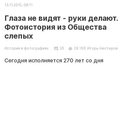
13.11.2015, 08:11
Глаза не видят - руки делают.
Фотоистория из Общества
слепых
История в фотографиях
35
29 160
Игорь Нестеров
Сегодня исполняется 270 лет со дня
рождения Валентина Гаюи, французского
педагога, создателя методов обучения
слепых. По решению Всемирной организации
здравоохранения /ВОЗ/ с 1984 года этот день
отмечают как Международный день слепых.