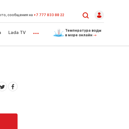
ото, сообщения на
+7 777 833 88 22
...
Температура воды
а
Lada TV
в море онлайн