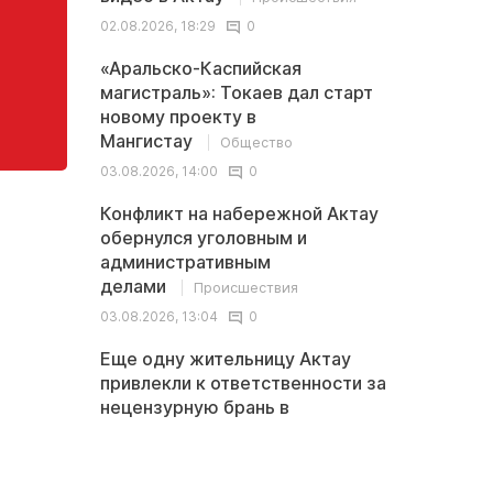
02.08.2026, 18:29
0
«Аральско-Каспийская
магистраль»: Токаев дал старт
новому проекту в
Мангистау
Общество
03.08.2026, 14:00
0
Конфликт на набережной Актау
обернулся уголовным и
административным
делами
Происшествия
03.08.2026, 13:04
0
Еще одну жительницу Актау
привлекли к ответственности за
нецензурную брань в
TikTok
Происшествия
02.08.2026, 19:48
0