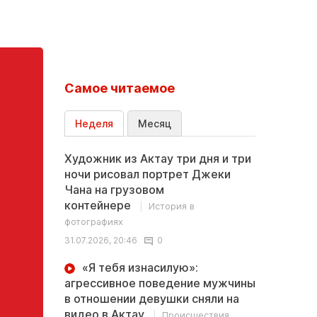
Самое читаемое
Неделя
Месяц
Художник из Актау три дня и три
ночи рисовал портрет Джеки
Чана на грузовом
контейнере
История в
фотографиях
31.07.2026, 20:46
0
«Я тебя изнасилую»:
агрессивное поведение мужчины
в отношении девушки сняли на
видео в Актау
Происшествия