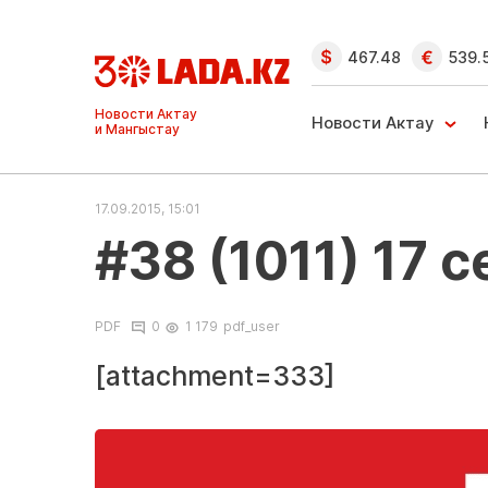
467.48
539.
Новости Актау
Новости Актау
и Мангыстау
17.09.2015, 15:01
#38 (1011) 17 
PDF
0
1 179
pdf_user
[attachment=333]