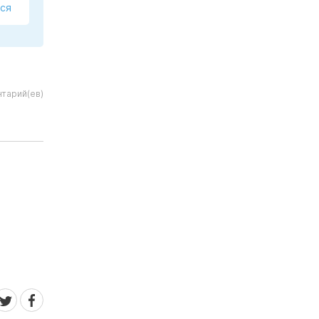
ся
тарий(ев)