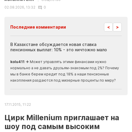
02.08.2026, 13:32
0
<
>
Последние комментарии
ия
В Казахстане обсуждается новая ставка
Иноп
пенсионных выплат: 10% - это ничтожно мало
журн
скры
kolu411 →
Может управлять этими финансами нужно
Apma
нормально а не давать друзьям-знакомым под 2%? Почему
прогн
мы в банке берем кредит под 18% а наши пенсионные
накопления раздаются под мизерные проценты по миру?
17.11.2015, 11:22
Цирк Millenium приглашает на
шоу под самым высоким