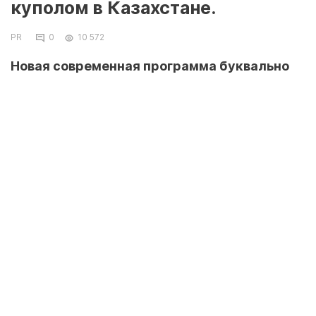
куполом в Казахстане.
PR
0
10 572
Новая современная программа буквально
напичкана захватывающими номерами, что
заставляет зрителя пребывать в восторге
все два с половиной часа. Множество
дрессированных животных, эксклюзивные
костюмы, интересные номера воздушных
гимнастов и акробатов.