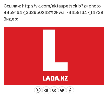
Ссылки: http://vk.com/aktaupetsclub?z=photo-
44591647_363950243%2Fwall-44591647_14739
Видео: