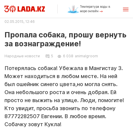
Температура воды в
море онлайн
02.05.2015, 12:46
Пропала собака, прошу вернуть
за вознаграждение!
Народные новости
5
6 038
animalgroom
Потерялась собака! Убежала в Мангистау 3.
Может находиться в любом месте. На ней
был ошейник синего цвета,но могла снять.
Она небольшого роста и очень добрая. Ей
просто не выжить на улице. Люди, помогите!
Кто увидит, просьба звонить по телефону
87772282507 Евгении. В любое время.
Собачку зовут Кукла!