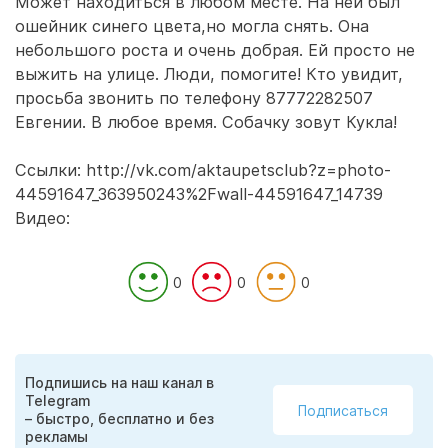
Может находиться в любом месте. На ней был
ошейник синего цвета,но могла снять. Она
небольшого роста и очень добрая. Ей просто не
выжить на улице. Люди, помогите! Кто увидит,
просьба звонить по телефону 87772282507
Евгении. В любое время. Собачку зовут Кукла!
Ссылки: http://vk.com/aktaupetsclub?z=photo-
44591647_363950243%2Fwall-44591647_14739
Видео:
0
0
0
Подпишись на наш канал в
Telegram
Подписаться
– быстро, бесплатно и без
рекламы