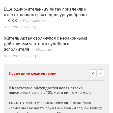
Еще одну жительницу Актау привлекли к
ответственности за нецензурную брань в
TikTok
Происшествия
02.08.2026, 19:48
0
Житель Актау столкнулся с незаконными
действиями частного судебного
исполнителя
Общество
02.08.2026, 13:32
0
<
>
Последние комментарии
ия
В Казахстане обсуждается новая ставка
Иноп
пенсионных выплат: 10% - это ничтожно мало
журн
скры
kolu411 →
Может управлять этими финансами нужно
Apma
нормально а не давать друзьям-знакомым под 2%? Почему
прогн