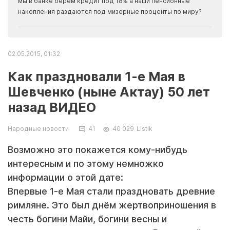
мы в банке берем кредит под 18% а наши пенсионные
накопления раздаются под мизерные проценты по миру?
02.05.2015, 01:32
Как праздновали 1-е Мая в
Шевченко (ныне Актау) 50 лет
назад ВИДЕО
Народные новости
41
40 029
Listik
Возможно это покажется кому-нибудь
интересным и по этому немножко
информации о этой дате:
Впервые 1-е Мая стали праздновать древние
римляне. Это был днём жертвоприношения в
честь богини Майи, богини весны и