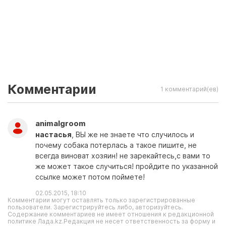
Комментарии
1 комментарий(ев)
animalgroom
настасья
, ВЫ же не знаете что случилось и
почему собака потерлась а такое пишите, не
всегда виноват хозяин! не зарекайтесь,с вами то
же может такое случиться! пройдите по указанной
ссылке может потом поймете!
02.05.2015, 18:10
Комментарии могут оставлять только зарегистрированные
пользователи. Зарегистрируйтесь либо, авторизуйтесь.
Содержание комментариев не имеет отношения к редакционной
политике Лада.kz.Редакция не несет ответственность за форму и