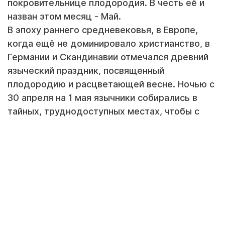
покровительнице плодородия. В честь её и
назван этом месяц - Май.
В эпоху раннего средневековья, в Европе,
когда ещё не доминировало христианство, в
Германии и Скандинавии отмечался древний
языческий праздник, посвященный
плодородию и расцветающей весне. Ночью с
30 апреля на 1 мая язычники собирались в
тайных, труднодоступных местах, чтобы с
песнями и плясками встретить весну. Пляски,
костры, дикая местность способствовали
распространению в народе легенд о ведьмах,
собирающихся, чтобы повеселиться весенней
ночью. Легендами конечно это назвать
невозможно, так-как начиная с конца 7-го
века и по нынешнее время, ведьмы слетаются
на метлах со всех округ на «Лысую» гору и в