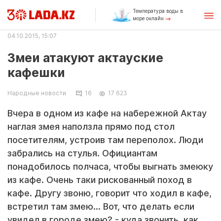
Температура воды в
море онлайн
04.10.2015, 15:07
Змеи атакуют актауские
кафешки
Народные новости
16
17 623
Вчера в одном из кафе на набережной Актау
наглая змея наползла прямо под стол
посетителям, устроив там переполох. Люди
забрались на стулья. Официантам
понадобилось полчаса, чтобы выгнать змеюку
из кафе. Очень таки рискованный поход в
кафе. Другу звоню, говорит что ходил в кафе,
встретил там змею... Вот, что делать если
увидел в городе змею? - куда звонить, как