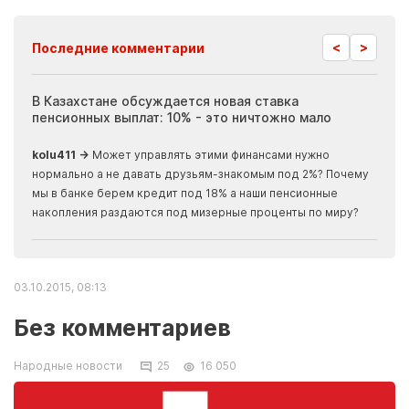
<
>
Последние комментарии
ия
В Казахстане обсуждается новая ставка
Иноп
пенсионных выплат: 10% - это ничтожно мало
журн
скры
kolu411 →
Может управлять этими финансами нужно
Apma
нормально а не давать друзьям-знакомым под 2%? Почему
прогн
мы в банке берем кредит под 18% а наши пенсионные
накопления раздаются под мизерные проценты по миру?
03.10.2015, 08:13
Без комментариев
Народные новости
25
16 050