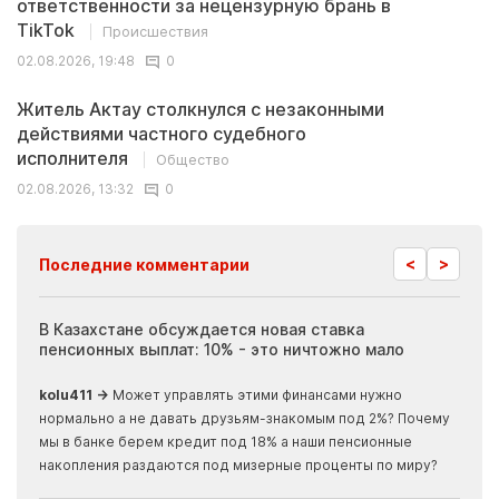
ответственности за нецензурную брань в
TikTok
Происшествия
02.08.2026, 19:48
0
Житель Актау столкнулся с незаконными
действиями частного судебного
исполнителя
Общество
02.08.2026, 13:32
0
<
>
Последние комментарии
ия
В Казахстане обсуждается новая ставка
Иноп
пенсионных выплат: 10% - это ничтожно мало
журн
скры
kolu411 →
Может управлять этими финансами нужно
Apma
нормально а не давать друзьям-знакомым под 2%? Почему
прогн
мы в банке берем кредит под 18% а наши пенсионные
накопления раздаются под мизерные проценты по миру?