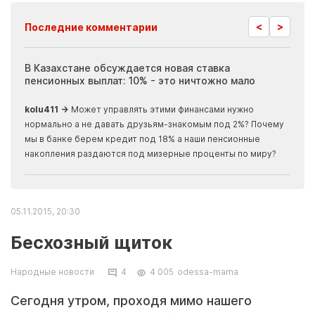
<
>
Последние комментарии
ия
В Казахстане обсуждается новая ставка
Иноп
пенсионных выплат: 10% - это ничтожно мало
журн
скры
kolu411 →
Может управлять этими финансами нужно
Apma
нормально а не давать друзьям-знакомым под 2%? Почему
прогн
мы в банке берем кредит под 18% а наши пенсионные
накопления раздаются под мизерные проценты по миру?
05.11.2015, 20:30
Бесхозный щиток
Народные новости
4
4 005
odessa-mama
Сегодня утром, проходя мимо нашего