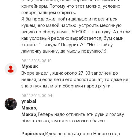
контейнеры. Потому что этот можно, условно
говоря,пальцем открыть.
Я бы предложил пойти дальше и поделиться
кушем, его малой частью: устроить месячную
акцию по сбору ламп - 50-100 т. за штуку. А потом
как условный рефлекс выработается, бум сами
ходить. "Ты куда? Покурить?"-"Нет! Пойду
лампочку выкину, да мысль подумаю.":)
08.11.2015, 08:19
Мужик
Вчера видел , ящик около 27-33 заполнен до
нельзя, и если дети его распотрошат, то даже не
знаю нужны ли эти сборники паров ртути.
08.11.2015, 00:04
yrabai
Макар
,
Макар
,Теперь надо отпилить эти руки,и голову
обязательно,там вместо мозгов баксы.
Papirosso
,Идея не плохая,но до Нового года