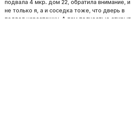
подвала 4 мкр. дом 22, обратила внимание, и
не только я, а и соседка тоже, что дверь в
подвал нараспашку. А там полностью открыт
щиток телефонистов. Мы пробежали по
этажам, но ремонтников не обнаружили.
Соседи позвонили в АО "Sky Silk" на что
услышали ответ: "Что вы от нас хотите? "
Да, хотим, чтоб он был закрыт! Его разнести
можно в два счета. А мы потом будем без
связи! Но так до сих пор он и стоит открытым.
Как так можно относится к оборудованию
телекоммуникаций?