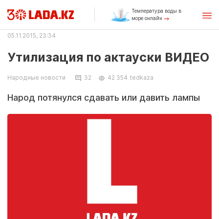
Температура воды в
море онлайн
05.11.2015, 23:34
Утилизация по актауски ВИДЕО
Народные новости
32
42 354
tedkaza
Народ потянулся сдавать или давить лампы