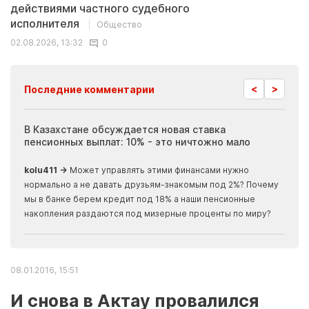
действиями частного судебного
исполнителя
Общество
02.08.2026, 13:32
0
<
>
Последние комментарии
ия
В Казахстане обсуждается новая ставка
Иноп
пенсионных выплат: 10% - это ничтожно мало
журн
скры
kolu411 →
Может управлять этими финансами нужно
Apma
нормально а не давать друзьям-знакомым под 2%? Почему
прогн
мы в банке берем кредит под 18% а наши пенсионные
накопления раздаются под мизерные проценты по миру?
08.01.2016, 15:51
И снова в Актау провалился