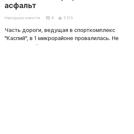
асфальт
Народные новости
8
5 513
Часть дороги, ведущая в спорткомплекс
"Каспий", в 1 микрорайоне провалилась. Не
заметив дефект дороги, я повредил шину.