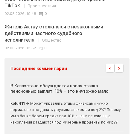
TikTok
Происшествия
02.08.2026, 19:48
0
Житель Актау столкнулся с незаконными
действиями частного судебного
исполнителя
Общество
02.08.2026, 13:32
0
<
>
Последние комментарии
ия
В Казахстане обсуждается новая ставка
Иноп
пенсионных выплат: 10% - это ничтожно мало
журн
скры
kolu411 →
Может управлять этими финансами нужно
Apma
нормально а не давать друзьям-знакомым под 2%? Почему
прогн
мы в банке берем кредит под 18% а наши пенсионные
накопления раздаются под мизерные проценты по миру?