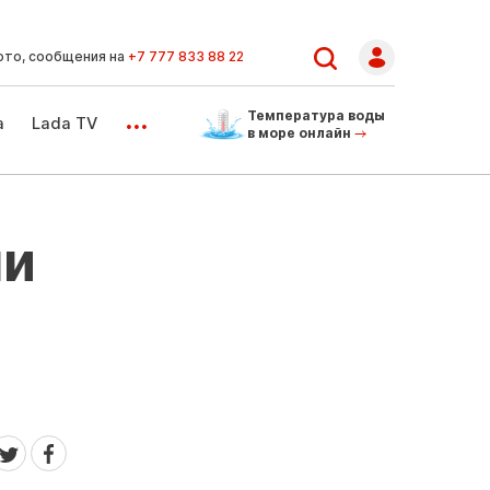
ото, сообщения на
+7 777 833 88 22
...
Температура воды
а
Lada TV
в море онлайн
ли