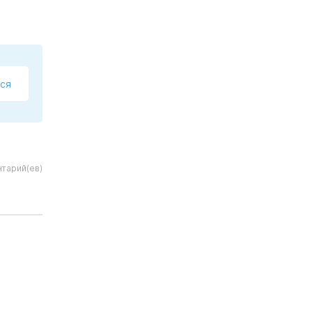
ся
тарий(ев)