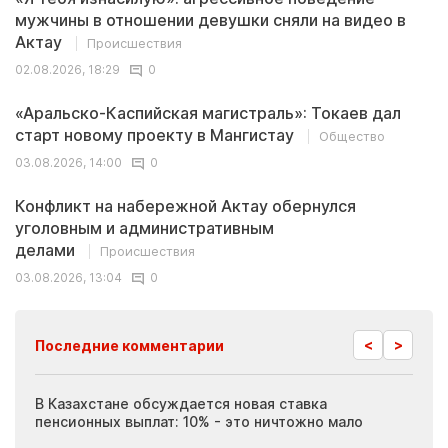
мужчины в отношении девушки сняли на видео в
Актау
Происшествия
02.08.2026, 18:29
0
«Аральско-Каспийская магистраль»: Токаев дал
старт новому проекту в Мангистау
Общество
03.08.2026, 14:00
0
Конфликт на набережной Актау обернулся
уголовным и административным
делами
Происшествия
03.08.2026, 13:04
0
<
>
Последние комментарии
ия
В Казахстане обсуждается новая ставка
Иноп
пенсионных выплат: 10% - это ничтожно мало
журн
скры