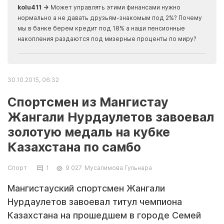
kolu411 →
Может управлять этими финансами нужно
Apma
нормально а не давать друзьям-знакомым под 2%? Почему
прогн
мы в банке берем кредит под 18% а наши пенсионные
накопления раздаются под мизерные проценты по миру?
30.10.2015, 06:32
Спортсмен из Мангистау
Жангали Нурдаулетов завоевал
золотую медаль на кубке
Казахстана по самбо
Спорт
1
9 027
Мусалимова Гульнара
Мангистауский спортсмен Жангали
Нурдаулетов завоевал титул чемпиона
Казахстана на прошедшем в городе Семей