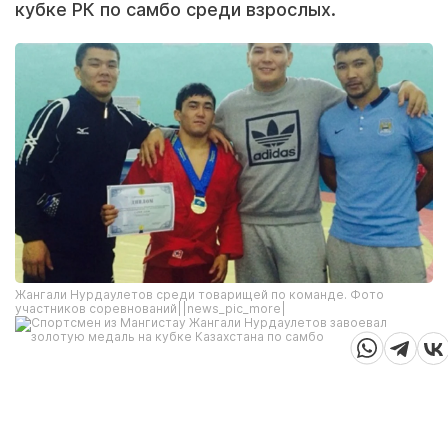
кубке РК по самбо среди взрослых.
Жангали Нурдаулетов среди товарищей по команде. Фото
участников соревнований||news_pic_more|