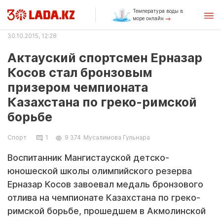
Температура воды в
море онлайн
30.10.2015, 12:28
Актауский спортсмен Ерназар
Косов стал бронзовым
призером чемпионата
Казахстана по греко-римской
борьбе
Спорт
1
9 374
Мусалимова Гульнара
Воспитанник Мангистауской детско-
юношеской школы олимпийского резерва
Ерназар Косов завоевал медаль бронзового
отлива на чемпионате Казахстана по греко-
римской борьбе, прошедшем в Акмолинской