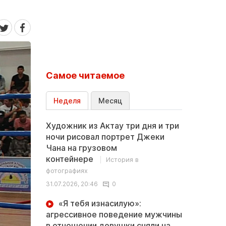
Самое читаемое
Неделя
Месяц
Художник из Актау три дня и три
ночи рисовал портрет Джеки
Чана на грузовом
контейнере
История в
фотографиях
31.07.2026, 20:46
0
«Я тебя изнасилую»:
агрессивное поведение мужчины
в отношении девушки сняли на