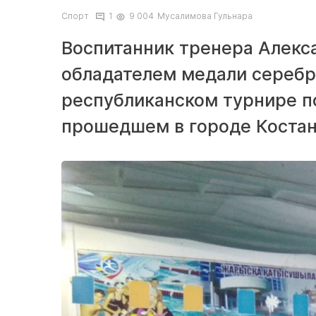
Спорт
1
9 004
Мусалимова Гульнара
Воспитанник тренера Алекса
обладателем медали серебр
республиканском турнире п
прошедшем в городе Костан