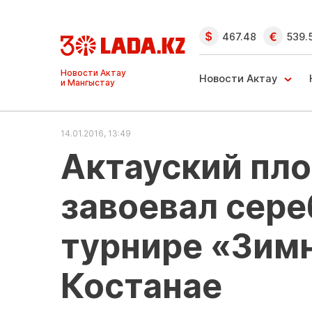
467.48
539.
Ақтау және
Манғыстау
Новости Актау
жаңалықтары
14.01.2016, 13:49
Актауский пл
завоевал сере
турнире «Зимн
Костанае