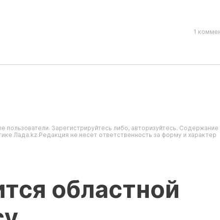
1 комме
е пользователи. Зарегистрируйтесь либо, авторизуйтесь. Содержание
ике Лада.kz.Редакция не несет ответственность за форму и характер
ится областной
су