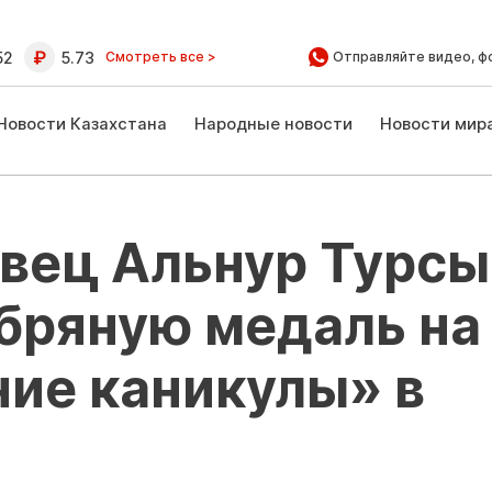
52
5.73
Смотреть все >
Отправляйте видео, ф
Новости Казахстана
Народные новости
Новости мир
овец Альнур Турсы
бряную медаль на
ие каникулы» в