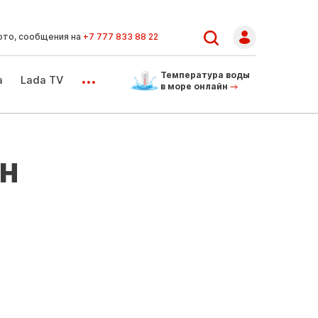
ото, сообщения на
+7 777 833 88 22
...
Температура воды
а
Lada TV
в море онлайн
н