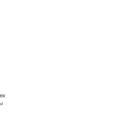
ек
бы