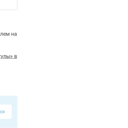
олем на
ся