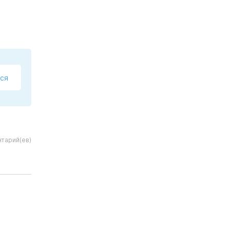
ся
тарий(ев)