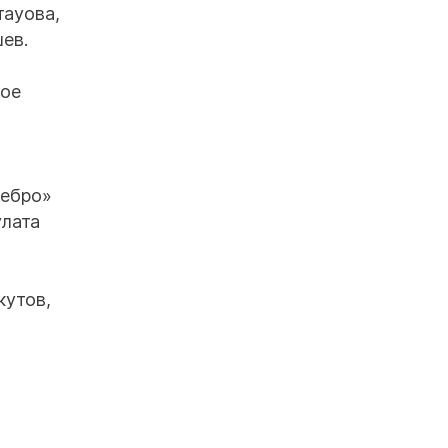
тауова,
ев.
рое
ребро»
улата
кутов,