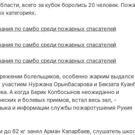
бласти, всего за кубок боролись 20 человек. Пож
х категориях.
пряжении болельщиков, особенно жарким выдался 
 участием Нуржана Орынбасарова и Бекзата Куанб
ва. А когда Берик Копбосынов неожиданно и
ских и болевых приемов, встал весь зал, -
языка и информации службы пожаротушения Рукия
ии до 62 кг занял Арман Капарбаев, слушатель шко