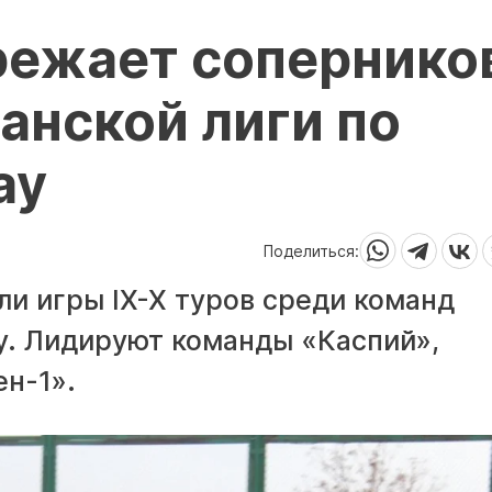
режает соперников
анской лиги по
ау
Поделиться:
и игры IX-X туров среди команд
у. Лидируют команды «Каспий»,
н-1».