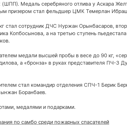
 (ШПП). Медаль серебряного отлива у Аскара Жел
вым призером стал фельдшер ЦМК Темерлан Ибраш
 кг стал сотрудник ДЧС Нуржан Орынбасаров, вто
ика Копбосынова, а на третью ступень пьедестала
ков.
телем медали высшей пробы в весе до 90 кг, «се
илова, а «бронза» в руках представителя ПЧ-3 Д
дителем стал командир отделения СПЧ-1 Берик Бер
Мынжан Боранбаев.
отами, медалями и подарками.