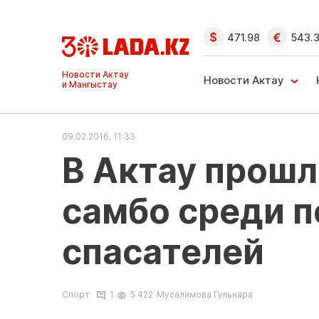
471.98
543.
Ақтау және
Манғыстау
Новости Актау
жаңалықтары
09.02.2016, 11:33
В Актау прошл
самбо среди 
спасателей
Спорт
1
5 422
Мусалимова Гульнара