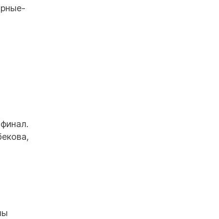
арные-
финал.
екова,
лы