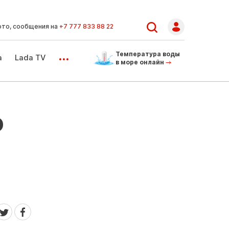
ото, сообщения на
+7 777 833 88 22
...
Температура воды
а
Lada TV
в море онлайн
о