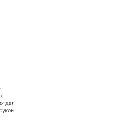
е
ых
 отдел
сукой