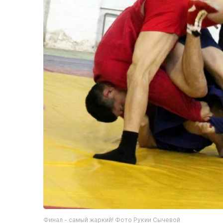
Финал - самый жаркий! Фото Рукии Сычевой