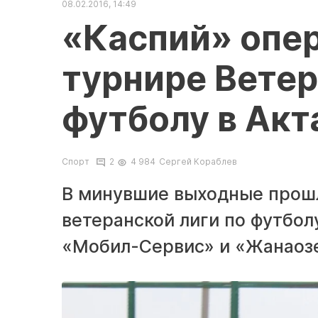
08.02.2016, 14:49
«Каспий» опе
турнире Ветер
футболу в Акт
Спорт
2
4 984
Сергей Кораблев
В минувшие выходные прошл
ветеранской лиги по футбол
«Мобил-Сервис» и «Жанаозе