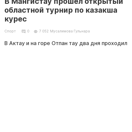
В Мангистау прошел открытый
областной турнир по казакша
курес
Спорт
0
7 052
Мусалимова Гульнара
В Актау и на горе Отпан тау два дня проходил
открытый областной турнир по казакша курес
памяти батыра Ер Косая, в котором
участвовали 115 палуанов. В соревнованиях
было разыграно почти три миллиона тенге в
трех весовых категориях, сообщили «Ладе» в
федерации казакша курес Мангистауской
области.