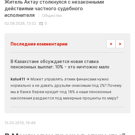
Житель Актау столкнулся с незаконными
действиями частного судебного
исполнителя
Общество
02.08.2026, 13:32
0
<
>
Последние комментарии
ия
В Казахстане обсуждается новая ставка
Иноп
пенсионных выплат: 10% - это ничтожно мало
журн
скры
kolu411 →
Может управлять этими финансами нужно
Apma
нормально а не давать друзьям-знакомым под 2%? Почему
прогн
мы в банке берем кредит под 18% а наши пенсионные
накопления раздаются под мизерные проценты по миру?
15.03.2016, 16:49