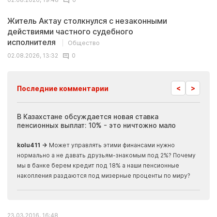
Житель Актау столкнулся с незаконными
действиями частного судебного
исполнителя
Общество
02.08.2026, 13:32
0
<
>
Последние комментарии
ия
В Казахстане обсуждается новая ставка
Иноп
пенсионных выплат: 10% - это ничтожно мало
журн
скры
kolu411 →
Может управлять этими финансами нужно
Apma
нормально а не давать друзьям-знакомым под 2%? Почему
прогн
мы в банке берем кредит под 18% а наши пенсионные
накопления раздаются под мизерные проценты по миру?
23.03.2016, 16:48