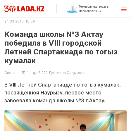
Температура воды в
море онлайн
24.03.2016, 16:39
Команда школы №3 Актау
победила в VIII городской
Летней Спартакиаде по тогыз
кумалак
Спорт
1
6 222
Гульмира Садырова
В VIII Летней Спартакиаде по тогыз кумалак,
посвященной Наурызу, первое место
завоевала команда школы №3 г.Актау.