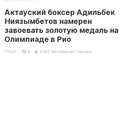
Актауский боксер Адильбек
Ниязымбетов намерен
завоевать золотую медаль на
Олимпиаде в Рио
Спорт
8
9 650
Мусалимова Гульнара
Воспитанник Актауской школы бокса
Адильбек Ниязымбетов планирует выиграть
«золото» на предстоящих Олимпийских играх
в Рио-Де-Жанейро. Об этом спортсмен
рассказал в интервью
сайту Казахстанской
федерации бокса
(КФБ).