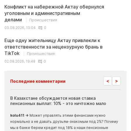
Конфликт на набережной Актау обернулся
уголовным и административным
делами
Происшествия
03.08.2026, 13:04
0
Еще одну жительницу Актау привлекли к
ответственности за нецензурную брань в
TikTok
Происшествия
02.08.2026, 19:48
0
<
>
Последние комментарии
ия
В Казахстане обсуждается новая ставка
Иноп
пенсионных выплат: 10% - это ничтожно мало
журн
скры
kolu411 →
Может управлять этими финансами нужно
Apma
нормально а не давать друзьям-знакомым под 2%? Почему
прогн
мы в банке берем кредит под 18% а наши пенсионные