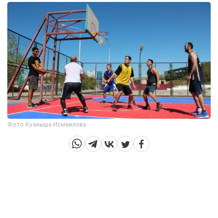
Фото Куаныша Исмаилова