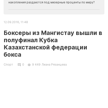
накопления раздаются под мизерные проценты по миру?
12.09.2016, 11:48
Боксеры из Мангистау вышли в
полуфинал Кубка
Казахстанской федерации
бокса
Спорт
0
9 449
Лиана Рязанцева
В Актау завершились бои «стенка на стенку»
1/4 финала ежегодного турнира
Казахстанской федерации бокса (КФБ).
Сборная Мангистау одержала победу над
командой из Жамбылской области со счетом
7:3.