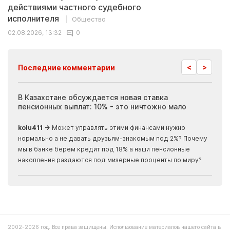
действиями частного судебного
исполнителя
Общество
02.08.2026, 13:32
0
<
>
Последние комментарии
ия
В Казахстане обсуждается новая ставка
Иноп
пенсионных выплат: 10% - это ничтожно мало
журн
скры
kolu411 →
Может управлять этими финансами нужно
Apma
нормально а не давать друзьям-знакомым под 2%? Почему
прогн
мы в банке берем кредит под 18% а наши пенсионные
накопления раздаются под мизерные проценты по миру?
2002-2026 год. Все права защищены. Использование материалов нашего сайта в