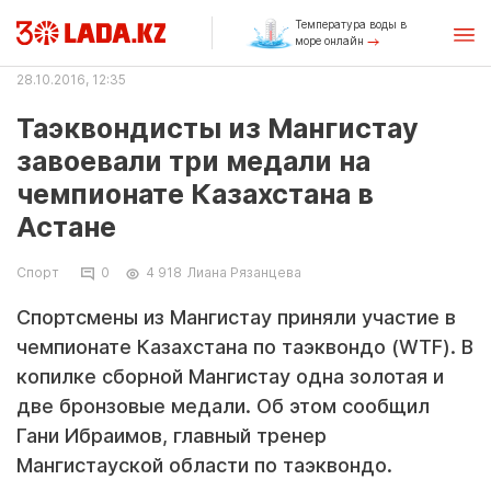
Температура воды в
море онлайн
28.10.2016, 12:35
Таэквондисты из Мангистау
завоевали три медали на
чемпионате Казахстана в
Астане
Спорт
0
4 918
Лиана Рязанцева
Спортсмены из Мангистау приняли участие в
чемпионате Казахстана по таэквондо (WTF). В
копилке сборной Мангистау одна золотая и
две бронзовые медали. Об этом сообщил
Гани Ибраимов, главный тренер
Мангистауской области по таэквондо.