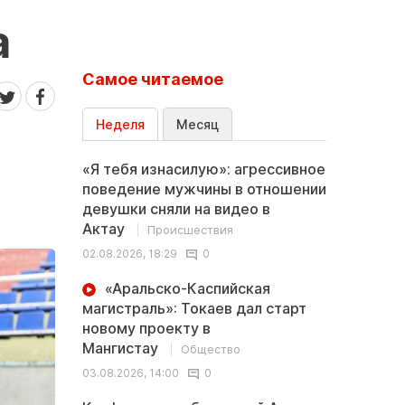
а
Самое читаемое
Неделя
Месяц
«Я тебя изнасилую»: агрессивное
поведение мужчины в отношении
девушки сняли на видео в
Актау
Происшествия
02.08.2026, 18:29
0
«Аральско-Каспийская
магистраль»: Токаев дал старт
новому проекту в
Мангистау
Общество
03.08.2026, 14:00
0