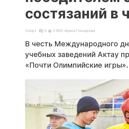
состязаний в 
Спорт
0
5 800
Ирина Гончарова
В честь Международного дня
учебных заведений Актау п
«Почти Олимпийские игры».