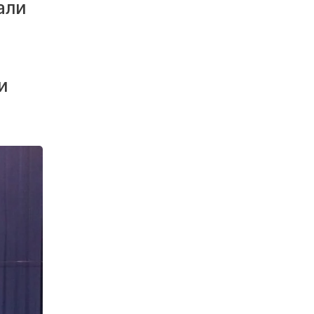
али
и