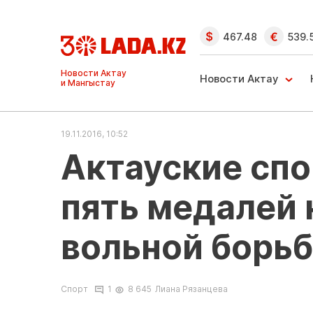
467.48
539.
Ақтау және
Манғыстау
Новости Актау
жаңалықтары
19.11.2016, 10:52
Актауские сп
пять медалей 
вольной борьб
Спорт
1
8 645
Лиана Рязанцева