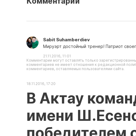
Комментарии
Sabit Suhamberdiev
Мируэрт достойный тренер! Патриот своег
21.11.2016, 11:01
Комментарии могут оставлять только зарегистрированны
комментариев не имеет отношения к редакционной полит
комментариев, оставляемых пользователями сайта.
18.11.2016, 17:20
В Актау коман
имени Ш.Есено
победителем 