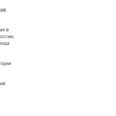
ая в
оссии,
беда
гории
цей