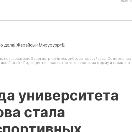
1 комме
о дела! Жарайсын Мируруэрт!!!!
е пользователи. Зарегистрируйтесь либо, авторизуйтесь. Содержание
ике Лада.kz.Редакция не несет ответственность за форму и характер
да университета
ва стала
спортивных