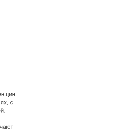
енщин.
ях, с
й.
ечают