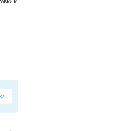
овки к
ся