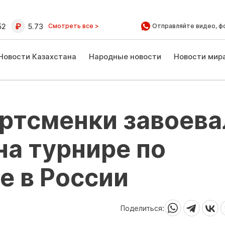
52
5.73
Смотреть все >
Отправляйте видео, ф
Новости Казахстана
Народные новости
Новости мир
ортсменки завоева
на турнире по
е в России
Поделиться: