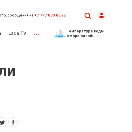
ото, сообщения на
+7 777 833 88 22
...
Температура воды
а
Lada TV
в море онлайн
ли