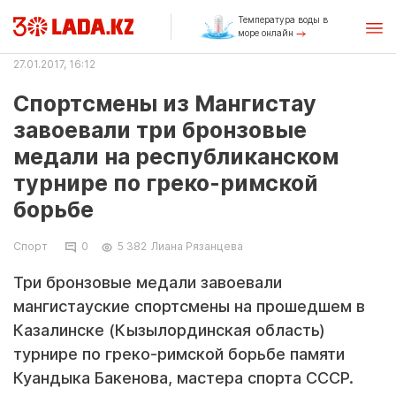
Температура воды в
море онлайн
27.01.2017, 16:12
Спортсмены из Мангистау
завоевали три бронзовые
медали на республиканском
турнире по греко-римской
борьбе
Спорт
0
5 382
Лиана Рязанцева
Три бронзовые медали завоевали
мангистауские спортсмены на прошедшем в
Казалинске (Кызылординская область)
турнире по греко-римской борьбе памяти
Куандыка Бакенова, мастера спорта СССР.