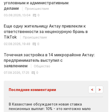
уголовным и административным
делами
Происшествия
03.08.2026, 13:04
0
Еще одну жительницу Актау привлекли к
ответственности за нецензурную брань в
TikTok
Происшествия
02.08.2026, 19:48
0
Точечная застройка в 14 микрорайоне Актау:
предприниматель выступил с
заявлением
Общество
07.08.2026, 17:25
0
<
>
Последние комментарии
ия
В Казахстане обсуждается новая ставка
Иноп
пенсионных выплат: 10% - это ничтожно мало
журн