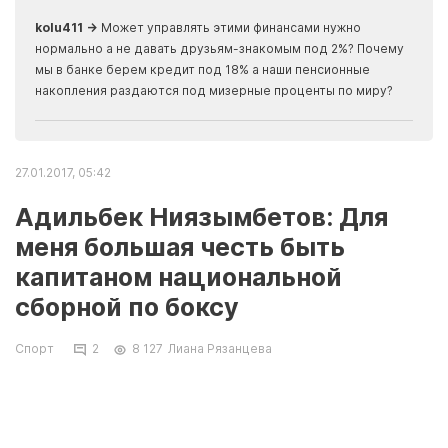
скры
kolu411 →
Может управлять этими финансами нужно
Apma
нормально а не давать друзьям-знакомым под 2%? Почему
прогн
мы в банке берем кредит под 18% а наши пенсионные
накопления раздаются под мизерные проценты по миру?
27.01.2017, 05:42
Адильбек Ниязымбетов: Для
меня большая честь быть
капитаном национальной
сборной по боксу
Спорт
2
8 127
Лиана Рязанцева
Актауский боксер, двукратный серебряный
призер Олимпийских игр Адильбек
Ниязымбетов возглавил сборную Казахстана