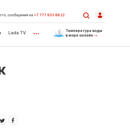
ото, сообщения на
+7 777 833 88 22
...
Температура воды
а
Lada TV
в море онлайн
к