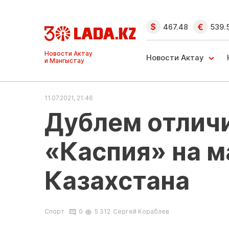
467.48
539.
Ақтау және
Манғыстау
Новости Актау
жаңалықтары
11.07.2021, 21:46
Дублем отлич
«Каспия» на м
Казахстана
Спорт
0
5 312
Сергей Кораблев