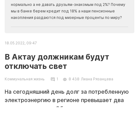
Apma
нормально а не давать друзьям-знакомым под 2%? Почему
прогн
мы в банке берем кредит под 18% а наши пенсионные
накопления раздаются под мизерные проценты по миру?
18.05.2022, 09:47
В Актау должникам будут
отключать свет
Коммунальная жизнь
1
8 438
Лиана Рязанцева
На сегодняшний день долг за потребленную
электроэнергию в регионе превышает два
миллиарда тенге. Об этом заявил директор
ТОО «Маңғыстау жарық» Ермек Давлетпаков
в ходе совещания, которое прошло под
председательством заместителя акима