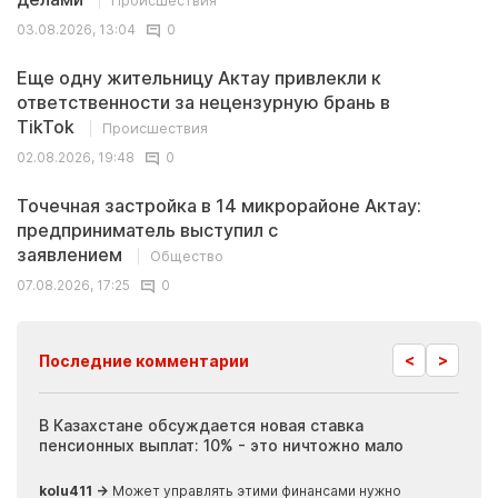
Происшествия
03.08.2026, 13:04
0
Еще одну жительницу Актау привлекли к
ответственности за нецензурную брань в
TikTok
Происшествия
02.08.2026, 19:48
0
Точечная застройка в 14 микрорайоне Актау:
предприниматель выступил с
заявлением
Общество
07.08.2026, 17:25
0
<
>
Последние комментарии
ия
В Казахстане обсуждается новая ставка
Иноп
пенсионных выплат: 10% - это ничтожно мало
журн
скры
kolu411 →
Может управлять этими финансами нужно