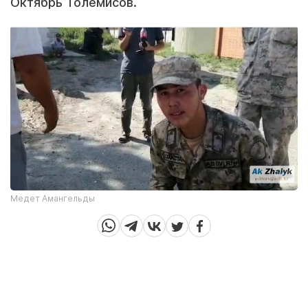
Октябрь Толемисов.
Медет Амангельды