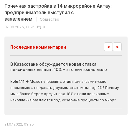
Точечная застройка в 14 микрорайоне Актау:
предприниматель выступил с
заявлением
Общество
07.08.2026, 17:25
0
<
>
Последние комментарии
ия
В Казахстане обсуждается новая ставка
Иноп
пенсионных выплат: 10% - это ничтожно мало
журн
скры
kolu411 →
Может управлять этими финансами нужно
Apma
нормально а не давать друзьям-знакомым под 2%? Почему
прогн
мы в банке берем кредит под 18% а наши пенсионные
накопления раздаются под мизерные проценты по миру?
21.07.2022, 09:23