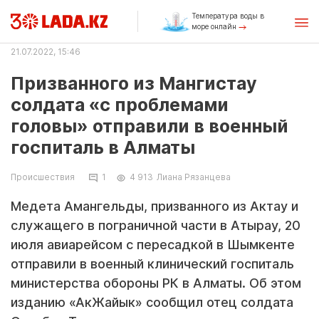
Температура воды в
море онлайн
21.07.2022, 15:46
Призванного из Мангистау
солдата «с проблемами
головы» отправили в военный
госпиталь в Алматы
Происшествия
1
4 913
Лиана Рязанцева
Медета Амангельды, призванного из Актау и
служащего в пограничной части в Атырау, 20
июля авиарейсом с пересадкой в Шымкенте
отправили в военный клинический госпиталь
министерства обороны РК в Алматы. Об этом
изданию
«АкЖайык»
сообщил отец солдата