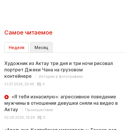
Самое читаемое
Неделя
Месяц
Художник из Актау три дня и три ночи рисовал
портрет Джеки Чана на грузовом
контейнере
История в фотографиях
31.07.2026, 20:46
0
«Я тебя изнасилую»: агрессивное поведение
мужчины в отношении девушки сняли на видео в
Актау
Происшествия
02.08.2026, 18:29
0
«Аральско-Каспийская магистраль»: Токаев дал