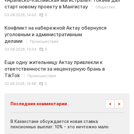
старт новому проекту в Мангистау
Общество
03.08.2026, 14:00
0
Конфликт на набережной Актау обернулся
уголовным и административным
делами
Происшествия
03.08.2026, 13:04
0
Еще одну жительницу Актау привлекли к
ответственности за нецензурную брань в
TikTok
Происшествия
02.08.2026, 19:48
0
<
>
Последние комментарии
ия
В Казахстане обсуждается новая ставка
Иноп
пенсионных выплат: 10% - это ничтожно мало
журн
скры