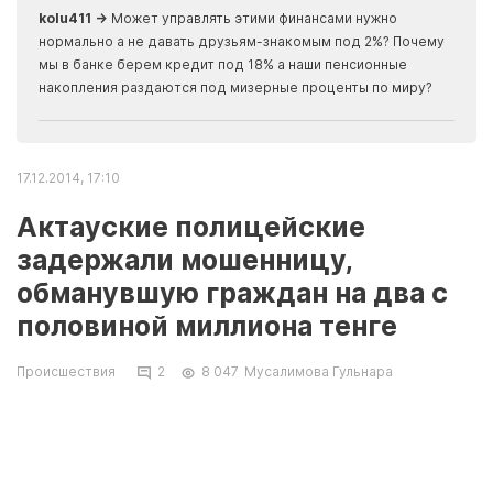
kolu411 →
Может управлять этими финансами нужно
Apma
нормально а не давать друзьям-знакомым под 2%? Почему
прогн
мы в банке берем кредит под 18% а наши пенсионные
накопления раздаются под мизерные проценты по миру?
17.12.2014, 17:10
Актауские полицейские
задержали мошенницу,
обманувшую граждан на два с
половиной миллиона тенге
Происшествия
2
8 047
Мусалимова Гульнара
Сотрудниками криминальной полиции
задержана 34-летняя жительница Актау,
подозреваемая в мошенничестве, связанном