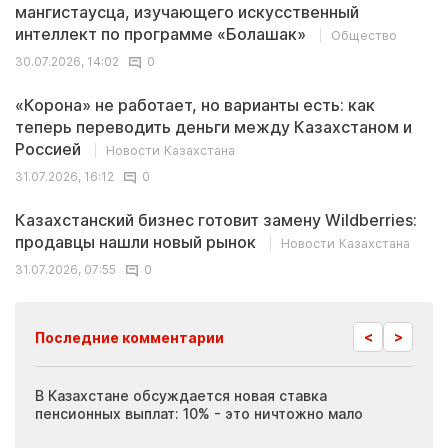
мангистаусца, изучающего искусственный
интеллект по программе «Болашак»
Общество
30.07.2026, 14:02
0
«Корона» не работает, но варианты есть: как
теперь переводить деньги между Казахстаном и
Россией
Новости Казахстана
31.07.2026, 16:12
0
Казахстанский бизнес готовит замену Wildberries:
продавцы нашли новый рынок
Новости Казахстана
31.07.2026, 07:55
0
<
>
Последние комментарии
ия
В Казахстане обсуждается новая ставка
Иноп
пенсионных выплат: 10% - это ничтожно мало
журн
скры