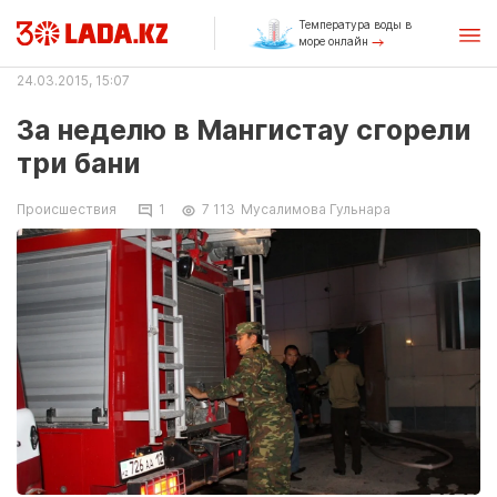
Температура воды в
море онлайн
24.03.2015, 15:07
За неделю в Мангистау сгорели
три бани
Происшествия
1
7 113
Мусалимова Гульнара