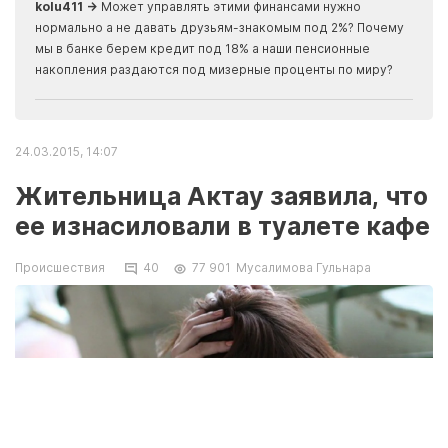
kolu411 →
Может управлять этими финансами нужно
Apma
нормально а не давать друзьям-знакомым под 2%? Почему
прогн
мы в банке берем кредит под 18% а наши пенсионные
накопления раздаются под мизерные проценты по миру?
24.03.2015, 14:07
Жительница Актау заявила, что
ее изнасиловали в туалете кафе
Происшествия
40
77 901
Мусалимова Гульнара