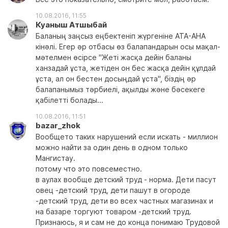
10.08.2016, 11:55
Куаныш Атшыбай
Баланың заңсыз еңбектеніп жүргеніне АТА-АНА
кінәлі. Егер әр отбасы өз балапандарын осы мақал-
мәтелмен өсірсе "Жеті жасқа дейін баланы
ханзадай ұста, жетіден он бес жасқа дейін құлдай
ұста, ал он бестен досыңдай ұста", біздің әр
балапанымыз тәрбиелі, ақылды және бәсекеге
қабілетті болады...
10.08.2016, 11:51
bazar_zhok
Вообщето таких нарушений если искать - миллион
можно найти за один день в одном только
Мангистау.
потому что это повсеместно.
в аулах вообще детский труд - норма. Дети пасут
овец -детский труд, дети пашут в огороде
-детский труд, дети во всех частных магазинах и
на базаре торгуют товаром -детский труд.
Признаюсь, я и сам не до конца понимаю Трудовой