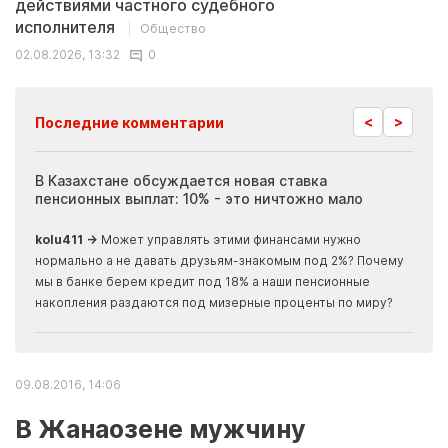
действиями частного судебного
исполнителя
Общество
02.08.2026, 13:32
0
<
>
Последние комментарии
ия
В Казахстане обсуждается новая ставка
Иноп
пенсионных выплат: 10% - это ничтожно мало
журн
скры
kolu411 →
Может управлять этими финансами нужно
Apma
нормально а не давать друзьям-знакомым под 2%? Почему
прогн
мы в банке берем кредит под 18% а наши пенсионные
накопления раздаются под мизерные проценты по миру?
09.08.2016, 14:06
В Жанаозене мужчину