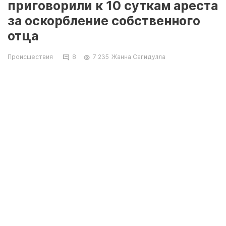
приговорили к 10 суткам ареста
за оскорбление собственного
отца
Происшествия
8
7 235
Жанна Сагидулла
В Жанаозене во время семейной ссоры
мужчина оскорбил своего отца, выразившись
нецензурной бранью. Проступок стал
поводом для возбуждения
административного дела. По решению суда,
которое еще не вступило в силу, мужчина
должен быть арестован на 10 суток. Об этом
сообщили в пресс-службе Мангистауского
областного суда.