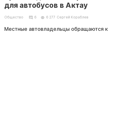
для автобусов в Актау
Общество
6
6 277
Сергей Кораблев
Местные автовладельцы обращаются к
чиновникам с просьбой оборудовать
«кармашек» для общественного транспорта
на остановке «Ынтымак».