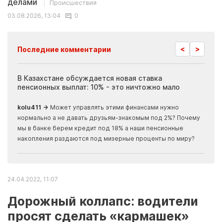
делами
Происшествия
03.08.2026, 13:04
0
<
>
Последние комментарии
ия
В Казахстане обсуждается новая ставка
Иноп
пенсионных выплат: 10% - это ничтожно мало
журн
скры
kolu411 →
Может управлять этими финансами нужно
Apma
нормально а не давать друзьям-знакомым под 2%? Почему
прогн
мы в банке берем кредит под 18% а наши пенсионные
накопления раздаются под мизерные проценты по миру?
24.04.2022, 11:07
Дорожный коллапс: водители
просят сделать «кармашек»