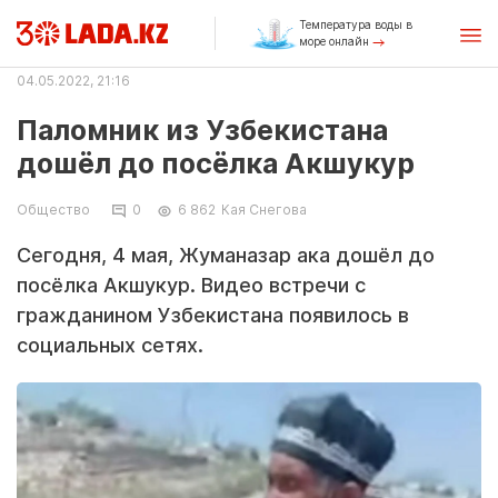
Температура воды в
море онлайн
04.05.2022, 21:16
Паломник из Узбекистана
дошёл до посёлка Акшукур
Общество
0
6 862
Кая Снегова
Сегодня, 4 мая, Жуманазар ака дошёл до
посёлка Акшукур. Видео встречи с
гражданином Узбекистана появилось в
социальных сетях.