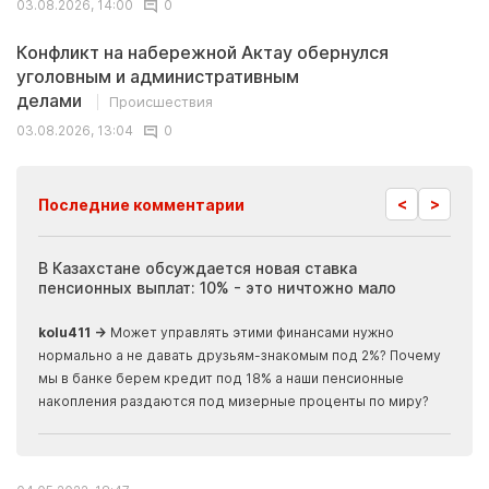
03.08.2026, 14:00
0
Конфликт на набережной Актау обернулся
уголовным и административным
делами
Происшествия
03.08.2026, 13:04
0
<
>
Последние комментарии
ия
В Казахстане обсуждается новая ставка
Иноп
пенсионных выплат: 10% - это ничтожно мало
журн
скры
kolu411 →
Может управлять этими финансами нужно
Apma
нормально а не давать друзьям-знакомым под 2%? Почему
прогн
мы в банке берем кредит под 18% а наши пенсионные
накопления раздаются под мизерные проценты по миру?