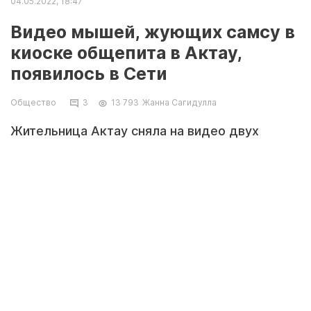
04.05.2022, 18:47
Видео мышей, жующих самсу в
киоске общепита в Актау,
появилось в Сети
Общество
3
13 793
Жанна Сагидулла
Жительница Актау сняла на видео двух
мышей, которые залезли на прилавок с
самсой и решили полакомиться продукцией.
Видео сняли в киоске, расположенном на
территории рынка в 22 микрорайоне.