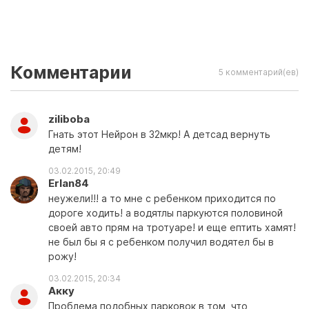
Комментарии
5 комментарий(ев)
ziliboba
Гнать этот Нейрон в 32мкр! А детсад вернуть
детям!
03.02.2015, 20:49
Erlan84
неужели!!! а то мне с ребенком приходится по
дороге ходить! а водятлы паркуются половиной
своей авто прям на тротуаре! и еще ептить хамят!
не был бы я с ребенком получил водятел бы в
рожу!
03.02.2015, 20:34
Акку
Проблема подобных парковок в том, что