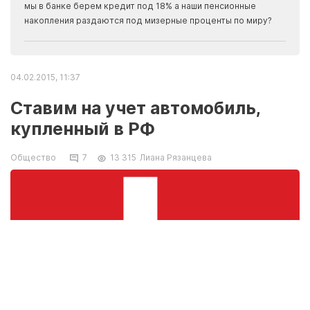
прогн
мы в банке берем кредит под 18% а наши пенсионные
накопления раздаются под мизерные проценты по миру?
04.02.2015, 11:37
Ставим на учет автомобиль,
купленный в РФ
Общество
7
13 315
Лиана Рязанцева