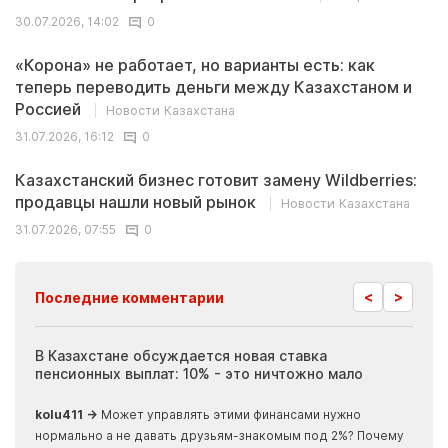
30.07.2026, 14:02
0
«Корона» не работает, но варианты есть: как
теперь переводить деньги между Казахстаном и
Россией
Новости Казахстана
31.07.2026, 16:12
0
Казахстанский бизнес готовит замену Wildberries:
продавцы нашли новый рынок
Новости Казахстана
31.07.2026, 07:55
0
<
>
Последние комментарии
ия
В Казахстане обсуждается новая ставка
Иноп
пенсионных выплат: 10% - это ничтожно мало
журн
скры
kolu411 →
Может управлять этими финансами нужно
Apma
нормально а не давать друзьям-знакомым под 2%? Почему