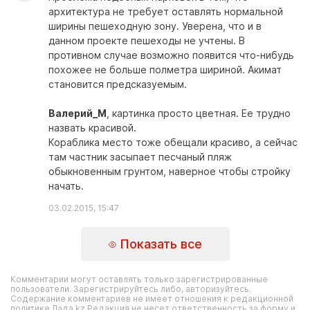
архитектура не требует оставлять нормальной
ширины пешеходную зону. Уверена, что и в
данном проекте пешеходы не учтены. В
противном случае возможно появится что-нибудь
похожее не больше полметра шириной. Акимат
становится предсказуемым.
Валерий_М
, картинка просто цветная. Ее трудно
назвать красивой.
Кораблика место тоже обещали красиво, а сейчас
там частник засыпает песчаный пляж
обыкновенным грунтом, наверное чтобы стройку
начать.
03.02.2015, 15:47
Показать все
Комментарии могут оставлять только зарегистрированные
пользователи. Зарегистрируйтесь либо, авторизуйтесь.
Содержание комментариев не имеет отношения к редакционной
политике Лада.kz.Редакция не несет ответственность за форму и